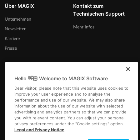
Über MAGIX
Kontakt zum
Technischen Support
Unternehmen
Mehr Infos
Newsletter
Karriere
Presse
Hello 👋🏻 Welcome to MAGIX Software
International
Dear visitor, please note that this website uses cookies to
improve your user experience and to analyse the
performance and use of our website. We may also share
information about the use of our website with selected
advertising and analytics partners so that we can provide
you with relevant content. You can adjust your personal
privacy preferences under the "Cookie settings" option.
Impressum
AGB
Gewinnspiel AGB
Datenschutz
Cookie-Einstellungen
Legal and Privacy Notice
EULA
Zahlung / Versand
Widerruf