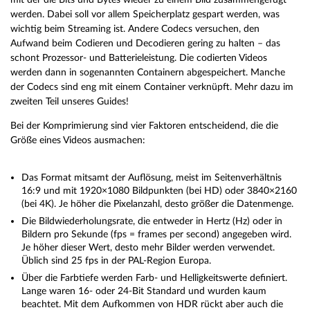
werden. Dabei soll vor allem Speicherplatz gespart werden, was
wichtig beim Streaming ist. Andere Codecs versuchen, den
Aufwand beim Codieren und Decodieren gering zu halten – das
schont Prozessor- und Batterieleistung. Die codierten Videos
werden dann in sogenannten Containern abgespeichert. Manche
der Codecs sind eng mit einem Container verknüpft. Mehr dazu im
zweiten Teil unseres Guides!
Bei der Komprimierung sind vier Faktoren entscheidend, die die
Größe eines Videos ausmachen:
Das Format mitsamt der Auflösung, meist im Seitenverhältnis
16:9 und mit 1920×1080 Bildpunkten (bei HD) oder 3840×2160
(bei 4K). Je höher die Pixelanzahl, desto größer die Datenmenge.
Die Bildwiederholungsrate, die entweder in Hertz (Hz) oder in
Bildern pro Sekunde (fps = frames per second) angegeben wird.
Je höher dieser Wert, desto mehr Bilder werden verwendet.
Üblich sind 25 fps in der PAL-Region Europa.
Über die Farbtiefe werden Farb- und Helligkeitswerte definiert.
Lange waren 16- oder 24-Bit Standard und wurden kaum
beachtet. Mit dem Aufkommen von HDR rückt aber auch die