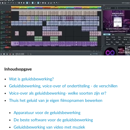
Inhoudsopgave
Wat is geluidsbewerking?
Geluidsbewerking, voice-over of ondertiteling - de verschillen
Voice-over als geluidsbewerking- welke soorten zijn er?
Thuis het geluid van je eigen filmopnamen bewerken
Apparatuur voor de geluidsbewerking
De beste software voor de geluidsbewerking
Geluidsbewerking van video met muziek