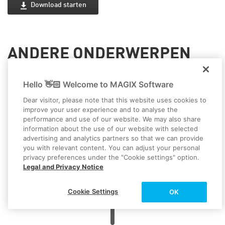
Download starten
Beeld en geluid worden meestal gegroepeerd. Om alleen het
audiospoor te kunnen knippen, moet je het eerst
ontgroeperen.
ANDERE ONDERWERPEN
Klik op het pictogram Ungroup in de werkbalk om de groep
te verwijderen.
Nu kun je doelgericht de ruis wegknippen.
Hello 👋🏻 Welcome to MAGIX Software
Dear visitor, please note that this website uses cookies to
Zoom zo nodig in zodat je de ruis in de golfvormweergave
improve your user experience and to analyse the
duidelijk kunt zien.
performance and use of our website. We may also share
Plaats de afspeelmarker vlak voor de plaats met de ruis en
information about the use of our website with selected
druk op de toets 'T' op het toetsenbord.
advertising and analytics partners so that we can provide
you with relevant content. You can adjust your personal
Dit onderbreekt het materiaal op dit punt.
privacy preferences under the "Cookie settings" option.
Legal and Privacy Notice
Plaats de afspeelmarker vlak achter de plaats met de ruis en
druk nogmaals op de toets 'T' op het toetsenbord.
Cookie Settings
OK
Zo heb je de plek geïsoleerd en kun je hem gewoon
verwijderen.
Klik op de geknipte plek en verwijder deze uit het spoor met