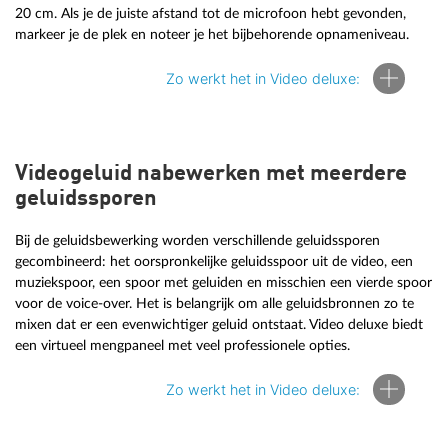
20 cm. Als je de juiste afstand tot de microfoon hebt gevonden,
markeer je de plek en noteer je het bijbehorende opnameniveau.
Zo werkt het in Video deluxe:
Videogeluid nabewerken met meerdere
Zo voer je een voice-over uit in Video deluxe:
geluidssporen
Start Video deluxe en laad je filmproject.
Klik op de rode opnameknop onder de preview-monitor.
Bij de geluidsbewerking worden verschillende geluidssporen
Klik in de opnameselectiedialoog op "Audio".
gecombineerd: het oorspronkelijke geluidsspoor uit de video, een
Spreek in je microfoon en let op de niveaumeter in de
muziekspoor, een spoor met geluiden en misschien een vierde spoor
opnamedialoog. Daartoe moet het vinkje bij 'Niveauregeling
voor de voice-over. Het is belangrijk om alle geluidsbronnen zo te
weergeven' worden gezet. Als er oversturing optreedt,
mixen dat er een evenwichtiger geluid ontstaat. Video deluxe biedt
verminder dan het binnenkomende signaal. Spreek wat
een virtueel mengpaneel met veel professionele opties.
zachter of van een grotere afstand in de microfoon.
Zorg ervoor dat het vakje 'Afspelen tijdens opname' is
Zo werkt het in Video deluxe:
aangevinkt, zodat je de beelden op het beeldspoor kunt zien
en becommentariëren wanneer je de luidspreker opneemt.
Start je opname en klik op 'Stop' aan het einde.