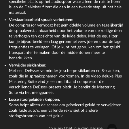
signaalpieken en vermindert consequent alles wat boven 0
specifieke plaats op het audiospoor waar alleen de ruis te horen
mogelijke alternatieven in het contextmenu:
db is ingesteld en dus zou vervormen, tot 0 db. Met de
is, en de DeNoiser filtert die dan in een tweede stap uit het hele
professionele multibandcompressor 'MultiMax' verdeel je
materiaal.
Audiofuncties > Audio-object dempen
Hierdoor wordt het
het frequentiespectrum in drie bereiken. Hier kun je
Verstaanbaarheid spraak verbeteren:
geluidsspoor gedempt, maar het kan op elk moment weer
bijvoorbeeld alle lagere tonen ongecomprimeerd laten en
De compressor verhoogt het gemiddelde volume en tegelijkertijd
geactiveerd worden als je je bedenkt.
een hoge vrouwenstem door gerichte compressie meer
de spraakverstaanbaarheid door het volume van de rustige delen
volume en presence geven.
te verhogen ten opzichte van de luide delen. Met de equalizer
Audiofuncties > Audio-object verwijderen:
Hier wordt het
kun je bijvoorbeeld een laag gerommel verwijderen door de lage
geluid volledig verwijderd.
De effecten in de audiomixer bieden vele mogelijkheden voor
frequenties te verlagen. Of je kunt het gebruiken om het geluid
volume- en geluidsoptimalisatie en zijn een uniek kenmerk van
transparanter te maken door de middentonen meer te
In andere gevallen moet niet het hele geluidsspoor worden
Video deluxe.
benadrukken.
verwijderd, maar alleen bepaalde storende geluiden zoals
sissende, knallende of krakende geluiden. Gebruik hiervoor de
Verwijder sisklanken:
Met een DeEsser verminder je scherpe sibilanten en S-klanken,
geluidseffecten in Video deluxe.
zoals die in spraakopnamen voorkomen. In de Video deluxe Plus
Mastering Suite vind je een multiband compressor die
verschillende DeEsser-presets biedt. Je bereikt de Mastering
Suite via het mengpaneel.
Losse stoorgeluiden knippen:
Soms helpt alleen de schaar om geïsoleerd geluid te verwijderen,
zoals luide auto's, een vallende rekwisiet of andere
storingsbronnen van het geluid.
Zo werkt het in Video deluxe: