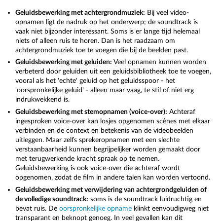
Geluidsbewerking met achtergrondmuziek:
Bij veel video-
opnamen ligt de nadruk op het onderwerp; de soundtrack is
vaak niet bijzonder interessant. Soms is er lange tijd helemaal
niets of alleen ruis te horen. Dan is het raadzaam om
achtergrondmuziek toe te voegen die bij de beelden past.
Geluidsbewerking met geluiden:
Veel opnamen kunnen worden
verbeterd door geluiden uit een geluidsbibliotheek toe te voegen,
vooral als het 'echte' geluid op het geluidsspoor - het
'oorspronkelijke geluid' - alleen maar vaag, te stil of niet erg
indrukwekkend is.
Geluidsbewerking met stemopnamen (voice-over):
Achteraf
ingesproken voice-over kan losjes opgenomen scènes met elkaar
verbinden en de context en betekenis van de videobeelden
uitleggen. Maar zelfs sprekeropnamen met een slechte
verstaanbaarheid kunnen begrijpelijker worden gemaakt door
met terugwerkende kracht spraak op te nemen.
Geluidsbewerking is ook voice-over die achteraf wordt
opgenomen, zodat de film in andere talen kan worden vertoond.
Geluidsbewerking met verwijdering van achtergrondgeluiden of
de volledige soundtrack:
soms is de soundtrack luidruchtig en
bevat ruis. De
oorspronkelijke opname
klinkt eenvoudigweg niet
transparant en beknopt genoeg. In veel gevallen kan dit