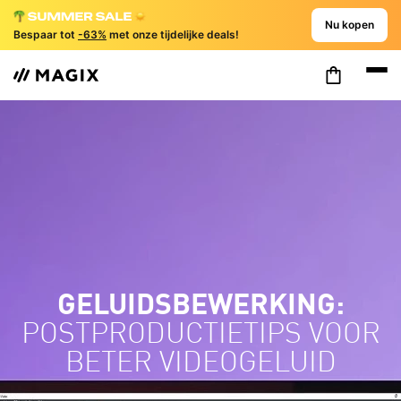
Nu kopen
Bespaar tot
-63%
met onze tijdelijke deals!
GELUIDSBEWERKING:
POSTPRODUCTIETIPS VOOR
BETER VIDEOGELUID