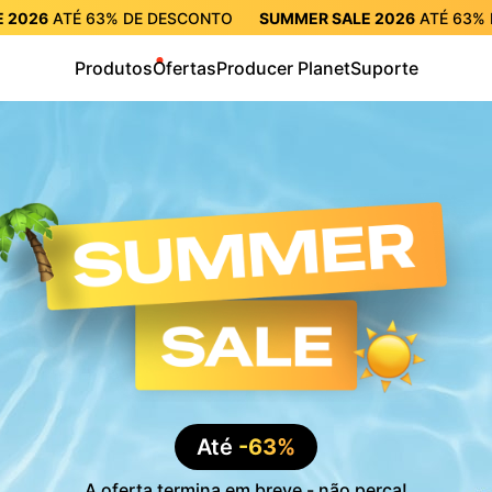
 2026
ATÉ
63%
DE DESCONTO
SUMMER SALE 2026
ATÉ
63%
CONTO
SUMMER SALE 2026
ATÉ
63%
DE DESCONTO
SUMME
Produtos
Ofertas
Producer Planet
Suporte
Até
-63%
A oferta termina em breve - não perca!