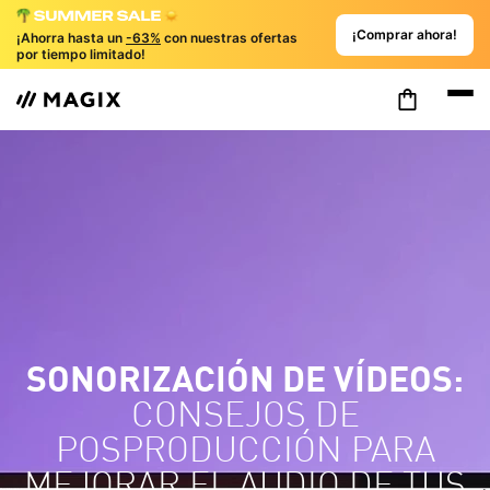
¡Comprar ahora!
¡Ahorra hasta un
-63%
con nuestras ofertas
por tiempo limitado!
SONORIZACIÓN DE VÍDEOS:
CONSEJOS DE
POSPRODUCCIÓN PARA
MEJORAR EL AUDIO DE TUS