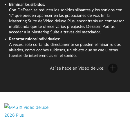
Eliminar los silbidos:
Los efectos del mezclador de audio ofrecen muchas
En otros casos, no debe eliminarse toda la pista de audio, sino
Con DeEsser, se reducen los sonidos silbantes y los sonidos con
posibilidades de optimización del volumen y del sonido y son
solo algunos ruidos molestos, como silbidos, chasquidos o
"s" que pueden aparecer en las grabaciones de voz. En la
una característica excepcional de Video deluxe.
crujidos. Para ello, puedes utilizar los efectos de audio de Video
Mastering Suite de Video deluxe Plus, encontrarás un compresor
multibanda que te ofrece varios preajustes DeEsser. Podrás
deluxe.
acceder a la Mastering Suite a través del mezclador.
Recortar ruidos individuales:
A veces, solo cortando directamente se pueden eliminar ruidos
aislados, como coches ruidosos, un objeto que se cae u otras
fuentes de interferencias en el sonido.
Así se hace en Video deluxe:
Haz clic con el botón derecho del ratón en el vídeo que está
en la pista y selecciona la opción "Funciones de audio" >
"Vídeo/audio en pistas separadas".