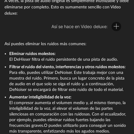
A veces, la pista de audio original es simplemente inutilizable y debe
Si quieres combinar varias pistas de audio, mueve en primer
eliminarse por completo. Esto es sumamente sencillo con Video
lugar todas las pistas y objetos de audio a sus propias pistas.
deluxe:
Mantén pulsada la tecla Shift para fijar la posición horizontal
y que nada se confunda en el tiempo.
Así se hace en Video deluxe:
Durante la reproducción, sigue la visualización del medidor
de picos en el mezclador de audio. Esto te permitirá
comprobar el volumen de cada pista y la salida general.
Así puedes eliminar los ruidos más comunes:
En la parte superior de los canales encontrarás los botones
de "efectos". Con ellos, podrás acceder a todos los efectos
Eliminar ruidos molestos:
relacionados con la pista, como, por ejemplo, un compresor
El DeHisser filtra el ruido persistente de una pista de audio.
y un ecualizador.
Filtrar el ruido del viento, interferencias y otros ruidos molestos:
Eliminar u optimizar el audio de vídeos
Con el botón "Masterización" en la zona derecha se abre la
Para ello, puedes utilizar DeNoiser. Este trabaja mejor con una
página de efectos para el sonido general. Ahí encontrarás un
muestra del ruido. Primero, busca un lugar concreto de la pista
Haz clic con el botón derecho del ratón en el vídeo que está
limitador para evitar sobremodulaciones. El limitador analiza
de audio en el que solo se oiga el ruido y, a continuación,
en la pista y selecciona una de las dos alternativas posibles
los picos de señal y reduce sistemáticamente a 0 dB todos
DeNoiser se encargará de filtrar este ruido de todo el material.
en el menú contextual:
los sonidos que estén por encima y que, por tanto,
Aumentar inteligibilidad de la voz:
provocarían distorsiones. Con el compresor profesional
El compresor aumenta el volumen medio y, al mismo tiempo, la
Funciones de audio > Silenciar objeto de audio:
Con esta
multibanda "MultiMax", el espectro de frecuencias se divide
inteligibilidad de la voz, al elevar el volumen de las partes
opción, silencias la pista de audio, pero puedes reactivarla en
en tres rangos. Con él, por ejemplo, puedes dejar todos los
silenciosas en comparación con las ruidosas. Con el ecualizador,
cualquier momento si cambias de opinión.
tonos graves sin comprimir y ayudar a que una voz
por ejemplo, puedes eliminar ruidos fuertes bajando las
femenina aguda gane más volumen y presencia mediante
frecuencias graves.O puedes utilizarlo para conseguir un sonido
Funciones de audio > Eliminar objeto de audio:
Con esta
una compresión específica.
más transparente, enfatizando más los agudos medios.
opción, se elimina el sonido por completo.