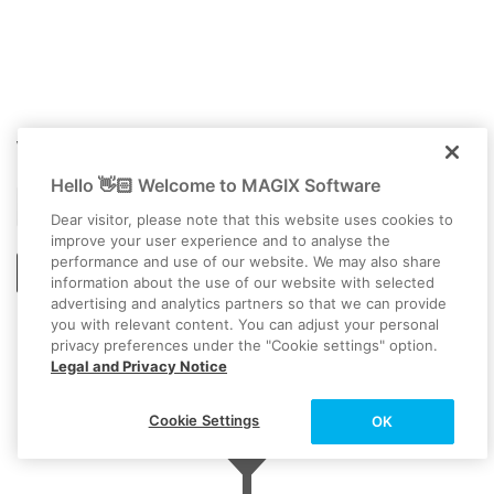
Ahora, las pistas de imagen y sonido se muestran en el
arreglador en dos pistas diferentes, una debajo de la otra.
Haz clic de nuevo con el botón derecho del ratón en el
objeto inferior y selecciona "Crear visualización de forma de
onda".
Video deluxe 2026 Plus
Mediante la visualización de forma de onda, conseguirás una
imagen visual del material de audio y podrás ver dónde se
Hello 👋🏻 Welcome to MAGIX Software
encuentran los ruidos más audibles.
Programa de doblaje de vídeo
Dear visitor, please note that this website uses cookies to
improve your user experience and to analyse the
performance and use of our website. We may also share
Iniciar descarga
information about the use of our website with selected
advertising and analytics partners so that we can provide
you with relevant content. You can adjust your personal
La imagen y el sonido suelen agruparse. Para poder cortar solo
privacy preferences under the "Cookie settings" option.
la pista de audio, primero hay que deshacer la agrupación.
Legal and Privacy Notice
OTROS TEMAS DE INTERÉS
Haz clic en el icono Desagrupar de la barra de herramientas.
Cookie Settings
OK
Ahora ya es posible recortar específicamente ruidos.
Si lo necesitas, puedes ampliar la imagen para ver