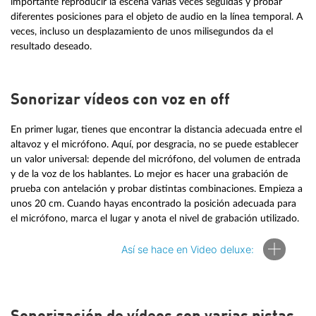
importante reproducir la escena varias veces seguidas y probar
diferentes posiciones para el objeto de audio en la línea temporal. A
veces, incluso un desplazamiento de unos milisegundos da el
resultado deseado.
Sonorizar vídeos con voz en off
En primer lugar, tienes que encontrar la distancia adecuada entre el
altavoz y el micrófono. Aquí, por desgracia, no se puede establecer
un valor universal: depende del micrófono, del volumen de entrada
y de la voz de los hablantes. Lo mejor es hacer una grabación de
prueba con antelación y probar distintas combinaciones. Empieza a
unos 20 cm. Cuando hayas encontrado la posición adecuada para
el micrófono, marca el lugar y anota el nivel de grabación utilizado.
Así se hace en Video deluxe:
Así se realiza una grabación de voz en off en Video deluxe: