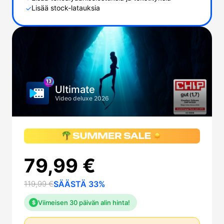
Lisää stock-latauksia
✓
Ultimate
Video deluxe 2026
79,99 €
119,99 €
SÄÄSTÄ 33%
Viimeisen 30 päivän alin hinta!
$