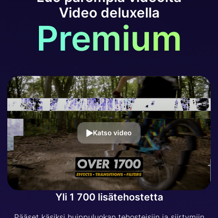
Video deluxella
Premium
Katso video
Yli 1 700 lisätehostetta
Pääset käsiksi huippuluokan tehosteisiin ja siirtymiin