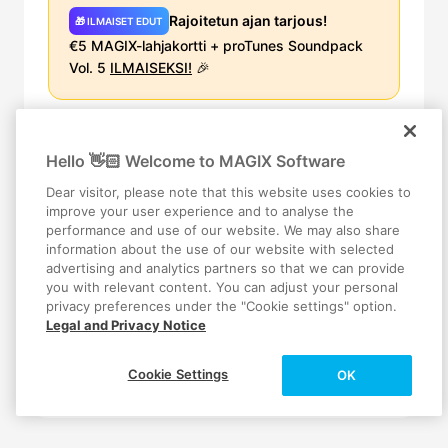
Rajoitetun ajan tarjous!
🎁 ILMAISET EDUT
€5 MAGIX-lahjakortti + proTunes Soundpack
Vol. 5
ILMAISEKSI!
🎉
Osta nyt
Hello 👋🏻 Welcome to MAGIX Software
Dear visitor, please note that this website uses cookies to
Täydellinen muokkaussarja edistyneillä työkaluilla ja
improve your user experience and to analyse the
sisällöllä viimeisteltyjä videoita varten
performance and use of our website. We may also share
information about the use of our website with selected
Video deluxe Premium, lisäksi:
✦
advertising and analytics partners so that we can provide
4 tehokasta proDAD-kuvatyökalua
✓
you with relevant content. You can adjust your personal
Tekoälystabilointi ja objektien poisto
✓
privacy preferences under the "Cookie settings" option.
Hidastus- ja aikaviiveefektit
✓
Legal and Privacy Notice
Eksklusiivista audio- ja videosisältöä
✓
Lisää tekoälyääniselostuksia ja tekstityksiä
✓
Cookie Settings
OK
Lisää stock-latauksia
✓