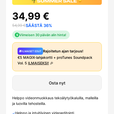
34,99 €
54,99 €
SÄÄSTÄ 36%
Viimeisen 30 päivän alin hinta!
$
Rajoitetun ajan tarjous!
🎁 ILMAISET EDUT
€5 MAGIX-lahjakortti + proTunes Soundpack
Vol. 5
ILMAISEKSI!
🎉
Osta nyt
Helppo videonmuokkaus tekoälytyökaluilla, malleilla
ja luovilla tehosteilla.
Helppo ja intuitiivinen videoeditointi
✓