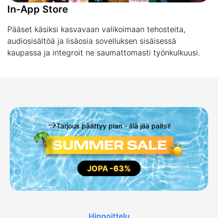
In-App Store
Pääset käsiksi kasvavaan valikoimaan tehosteita,
audiosisältöä ja lisäosia sovelluksen sisäisessä
kaupassa ja integroit ne saumattomasti työnkulkuusi.
Tarjous päättyy pian - älä jää paitsi!
JOPA
-63%
Hinnoittelu