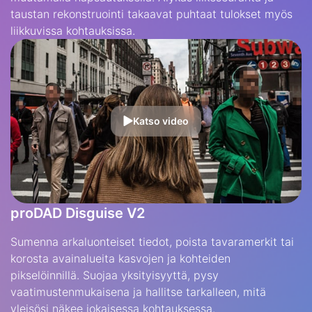
taustan rekonstruointi takaavat puhtaat tulokset myös
liikkuvissa kohtauksissa.
Katso video
proDAD Disguise V2
Sumenna arkaluonteiset tiedot, poista tavaramerkit tai
korosta avainalueita kasvojen ja kohteiden
pikselöinnillä. Suojaa yksityisyyttä, pysy
vaatimustenmukaisena ja hallitse tarkalleen, mitä
yleisösi näkee jokaisessa kohtauksessa.