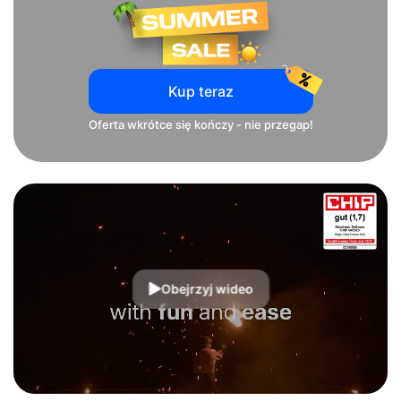
Kup teraz
Oferta wkrótce się kończy - nie przegap!
Obejrzyj wideo