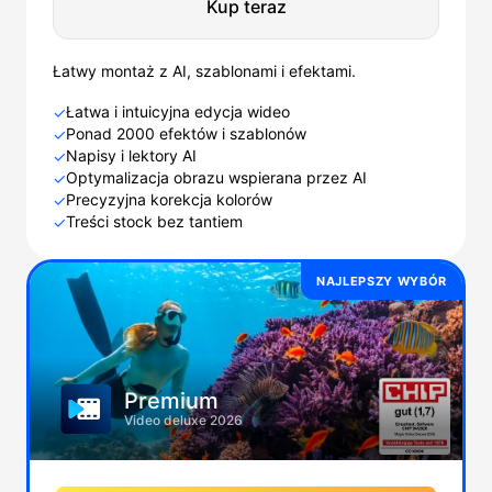
Kup teraz
Łatwy montaż z AI, szablonami i efektami.
Łatwa i intuicyjna edycja wideo
✓
Ponad 2000 efektów i szablonów
✓
Napisy i lektory AI
✓
Optymalizacja obrazu wspierana przez AI
✓
Precyzyjna korekcja kolorów
✓
Treści stock bez tantiem
✓
NAJLEPSZY WYBÓR
Premium
Video deluxe 2026