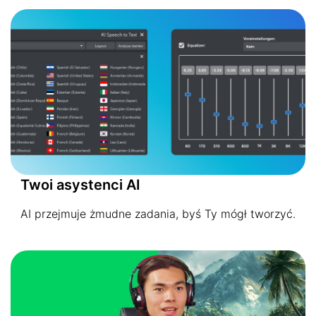
Twoi asystenci AI
AI przejmuje żmudne zadania, byś Ty mógł tworzyć.