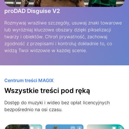
proDAD Disguise V2
Rozmywaj wrażliwe szczegóły, usuwaj znaki towarowe
lub wyróżniaj kluczowe obszary dzięki pikselizacji
twarzy i obiektów. Chroń prywatność, zachowaj
zgodność z przepisami i kontroluj dokładnie to, co
widzą Twoi widzowie w każdej scenie.
Centrum treści MAGIX
Wszystkie treści pod ręką
Dostęp do muzyki i wideo bez opłat licencyjnych
bezpośrednio na osi czasu.