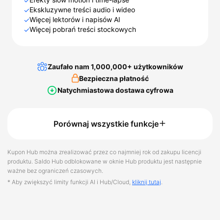
✓
Ekskluzywne treści audio i wideo
✓
Więcej lektorów i napisów AI
✓
Więcej pobrań treści stockowych
✓
Zaufało nam 1,000,000+ użytkowników
Bezpieczna płatność
Natychmiastowa dostawa cyfrowa
Porównaj wszystkie funkcje
Kupon Hub można zrealizować przez co najmniej rok od zakupu licencji
produktu. Saldo Hub odblokowane w oknie Hub produktu jest następnie
ważne bez ograniczeń czasowych.
* Aby zwiększyć limity funkcji AI i Hub/Cloud,
kliknij tutaj
.