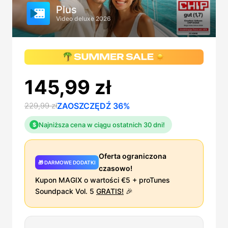
Plus
Video deluxe 2026
145,99 zł
229,99 zł
ZAOSZCZĘDŹ 36%
Najniższa cena w ciągu ostatnich 30 dni!
$
Oferta ograniczona
🎁 DARMOWE DODATKI
czasowo!
Kupon MAGIX o wartości €5 + proTunes
Soundpack Vol. 5
GRATIS!
🎉