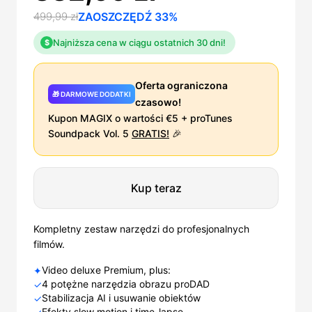
499,99 zł
ZAOSZCZĘDŹ 33%
Najniższa cena w ciągu ostatnich 30 dni!
$
Oferta ograniczona
🎁 DARMOWE DODATKI
czasowo!
Kupon MAGIX o wartości €5 + proTunes
Soundpack Vol. 5
GRATIS!
🎉
Kup teraz
Kompletny zestaw narzędzi do profesjonalnych
filmów.
Video deluxe Premium, plus:
✦
4 potężne narzędzia obrazu proDAD
✓
Stabilizacja AI i usuwanie obiektów
✓
Efekty slow motion i time-lapse