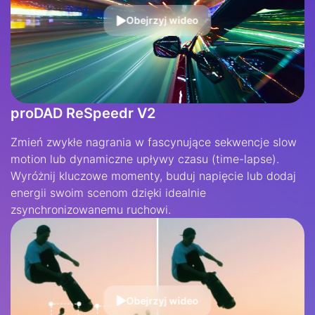
Obejrzyj wideo
proDAD ReSpeedr V2
Zmień zwykłe nagrania w fascynujące sekwencje slow
motion lub dynamiczne upływy czasu (time-lapse).
Wyróżnij kluczowe momenty, buduj napięcie lub dodaj
energii swoim scenom dzięki idealnie
zsynchronizowanemu ruchowi.
Obejrzyj wideo