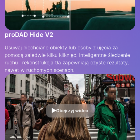
proDAD Hide V2
Usuwaj niechciane obiekty lub osoby z ujęcia za
pomocą zaledwie kilku kliknięć. Inteligentne śledzenie
ruchu i rekonstrukcja tła zapewniają czyste rezultaty,
nawet w ruchomych scenach.
Obejrzyj wideo