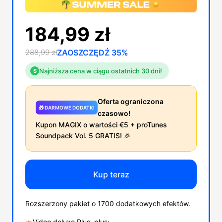
184,99 zł
288,99 zł
ZAOSZCZĘDŹ 35%
Najniższa cena w ciągu ostatnich 30 dni!
$
Oferta ograniczona
🎁 DARMOWE DODATKI
czasowo!
Kupon MAGIX o wartości €5 + proTunes
Soundpack Vol. 5
GRATIS!
🎉
Kup teraz
Rozszerzony pakiet o 1700 dodatkowych efektów.
Video deluxe Plus, plus: