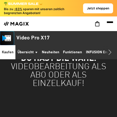
Jetzt shoppen
Bis zu
-63%
sparen mit unseren zeitlich
begrenzten Angeboten!
Video Pro X17
Kaufen
Übersicht
Neuheiten
Funktionen
INFUSION Engine 
DU HAST DIE WAHL:
VIDEOBEARBEITUNG ALS
ABO ODER ALS
EINZELKAUF!