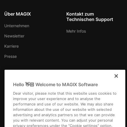
Über MAGIX
Kontakt zum
Technischen Support
Unternehmen
Mehr Infos
Newsletter
Karriere
Presse
Hello 👋🏻 Welcome to MAGIX Software
Österreich
Dear visitor, please note that this website uses cookies to
improve your user experience and to analyse the
performance and use of our website. We may also share
information about the use of our website with selected
advertising and analytics partners so that we can provide
you with relevant content. You can adjust your personal
Impressum
AGB
Gewinnspiel AGB
Datenschutz
Cookie-Einstellungen
privacy preferences under the "Cookie settings" option.