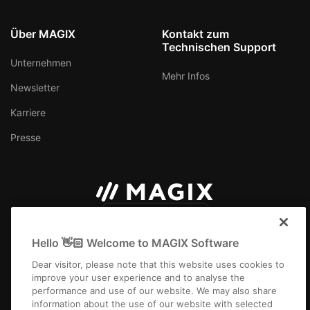
Über MAGIX
Kontakt zum
Technischen Support
Unternehmen
Mehr Infos
Newsletter
Karriere
Presse
Deutschland
Hello 👋🏻 Welcome to MAGIX Software
Dear visitor, please note that this website uses cookies to
improve your user experience and to analyse the
performance and use of our website. We may also share
Impressum
AGB
Gewinnspiel AGB
Datenschutz
Cookie-Einstellungen
information about the use of our website with selected