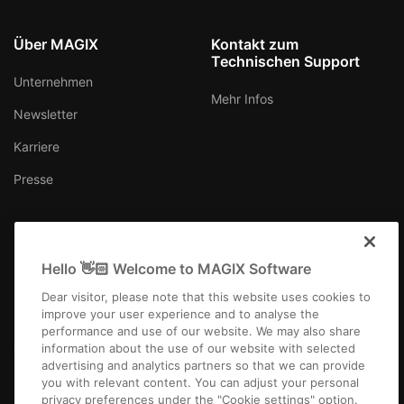
Über MAGIX
Kontakt zum
Technischen Support
Unternehmen
Mehr Infos
Newsletter
Karriere
Presse
Hello 👋🏻 Welcome to MAGIX Software
Schweiz (Deutsch)
Dear visitor, please note that this website uses cookies to
improve your user experience and to analyse the
performance and use of our website. We may also share
information about the use of our website with selected
advertising and analytics partners so that we can provide
you with relevant content. You can adjust your personal
Impressum
AGB
Gewinnspiel AGB
Datenschutz
Cookie-Einstellungen
privacy preferences under the "Cookie settings" option.