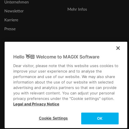
Unternehmen
Mehr Infos
Newsletter
Karriere
Presse
Hello 👋🏻 Welcome to MAGIX Software
Schweiz (Deutsch)
Dear visitor, please note that this website uses cookies to
improve your user experience and to analyse the
performance and use of our website. We may also share
information about the use of our website with selected
advertising and analytics partners so that we can provide
you with relevant content. You can adjust your personal
privacy preferences under the "Cookie settings" option.
Impressum
AGB
Gewinnspiel AGB
Datenschutz
Cookie-Einstellungen
Legal and Privacy Notice
EULA
Zahlung / Versand
Widerruf
Copyright © 2003-2026 MAGIX. Die genannten Produktnamen können
Cookie Settings
OK
eingetragene Marken der jeweiligen Eigentümer sein.