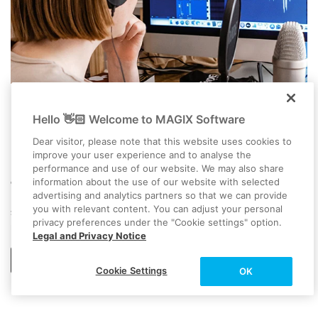
Normalisieren Sie ganz einfach das Audio
Hello 👋🏻 Welcome to MAGIX Software
Ihres Videos
Dear visitor, please note that this website uses cookies to
Kennen Sie das: Ihr Video ist zu leise, und wenn Sie die
improve your user experience and to analyse the
Lautstärkeerhöhen, ergibt sich ein Knistern und Knacksen? Das ist
performance and use of our website. We may also share
information about the use of our website with selected
ein Anzeichen dafür, dass Ihr Videoaudio übersteuert ist. In solchen
advertising and analytics partners so that we can provide
Fällen sollten Sie die Tonspur des Videos nicht lauter stellen,
you with relevant content. You can adjust your personal
sondern die Audiospur, mit oder ohne Hilfe von Kompressoren,
privacy preferences under the "Cookie settings" option.
normalisieren.
Legal and Privacy Notice
Weiterlesen
Cookie Settings
OK