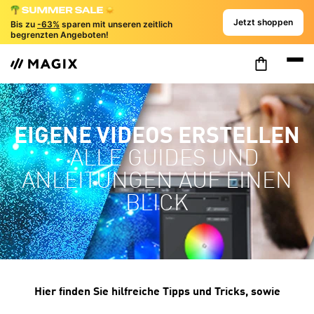
Jetzt shoppen
Bis zu
-63%
sparen mit unseren zeitlich
begrenzten Angeboten!
EIGENE VIDEOS ERSTELLEN
- ALLE GUIDES UND
ANLEITUNGEN AUF EINEN
BLICK
Hier finden Sie hilfreiche Tipps und Tricks, sowie