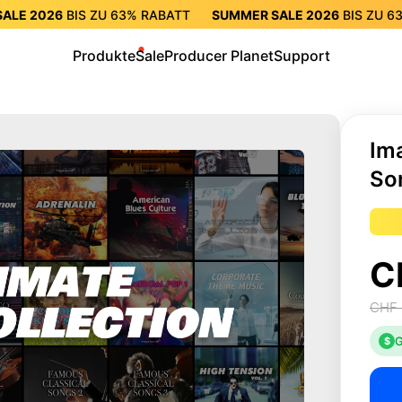
ALE 2026
BIS ZU
63%
RABATT
SUMMER SALE 2026
BIS ZU
6
RABATT
SUMMER SALE 2026
BIS ZU
63%
RABATT
SUMMER
Produkte
Sale
Producer Planet
Support
Im
So
C
CHF 
G
$