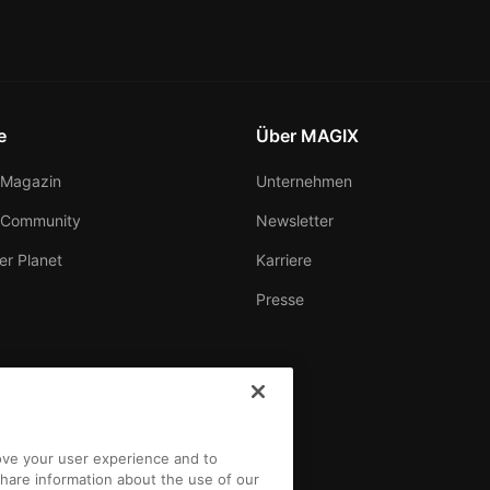
e
Über MAGIX
Magazin
Unternehmen
 Community
Newsletter
er Planet
Karriere
Presse
rove your user experience and to
hare information about the use of our