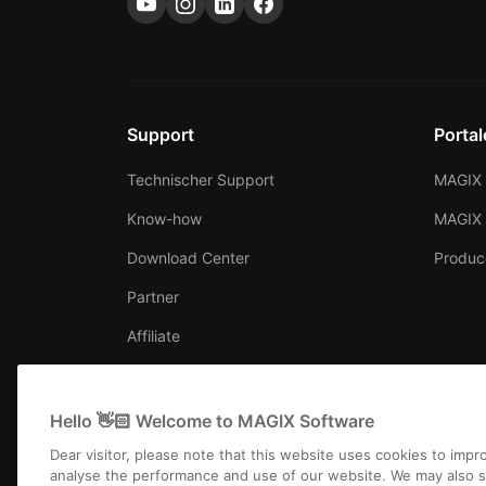
Support
Portal
Technischer Support
MAGIX 
Know-how
MAGIX
Download Center
Produc
Partner
Affiliate
Hello 👋🏻 Welcome to MAGIX Software
Dear visitor, please note that this website uses cookies to imp
analyse the performance and use of our website. We may also s