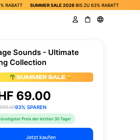
3%
RABATT
SUMMER SALE 2026
BIS ZU
63%
RABATT
 SALE 2026
BIS ZU
63%
RABATT
age Sounds - Ultimate
ng Collection
HF 69.00
999.00
93% SPAREN
ünstigster Preis der letzten 30 Tage!
Jetzt kaufen