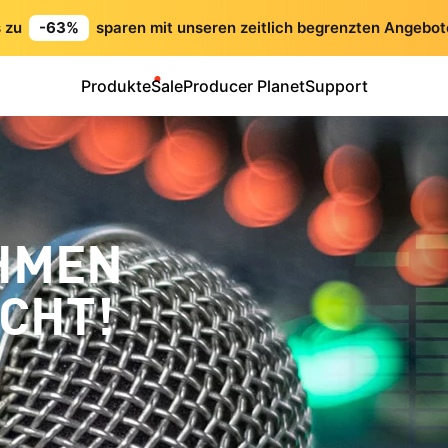
s zu
-63%
sparen mit unseren zeitlich begrenzten Angebot
Produkte
Sale
Producer Planet
Support
HMEN
ACHT!