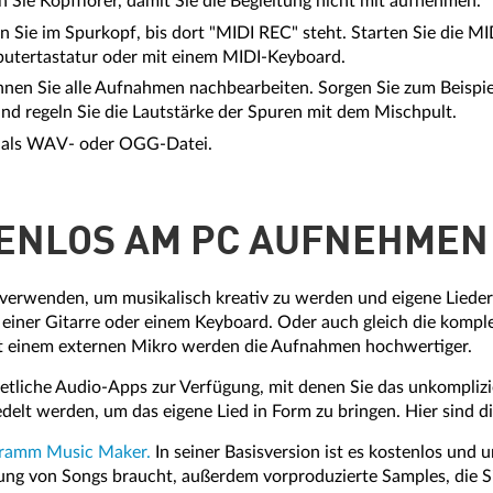
Sie Kopfhörer, damit Sie die Begleitung nicht mit aufnehmen.
Sie im Spurkopf, bis dort "MIDI REC" steht. Starten Sie die M
putertastatur oder mit einem MIDI-Keyboard.
en Sie alle Aufnahmen nachbearbeiten. Sorgen Sie zum Beispiel
d regeln Sie die Lautstärke der Spuren mit dem Mischpult.
nü als WAV- oder OGG-Datei.
TENLOS AM PC AUFNEHMEN
auch verwenden, um musikalisch kreativ zu werden und eigene Lie
einer Gitarre oder einem Keyboard. Oder auch gleich die komple
it einem externen Mikro werden die Aufnahmen hochwertiger.
 etliche Audio-Apps zur Verfügung, mit denen Sie das unkompliz
lt werden, um das eigene Lied in Form zu bringen. Hier sind die
gramm Music Maker.
In seiner Basisversion ist es kostenlos und
ung von Songs braucht, außerdem vorproduzierte Samples, die S