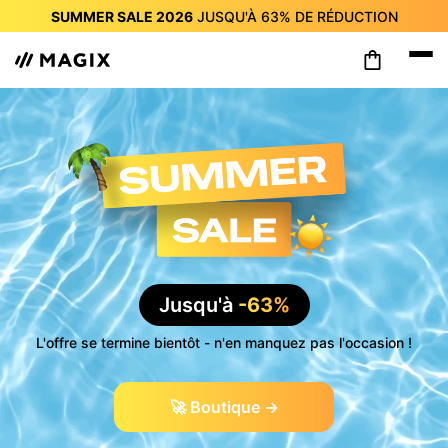
SUMMER SALE 2026
JUSQU'À
63%
DE RÉDUCTION
SUMMER SALE 2026
JUSQU'À
63%
DE RÉDUCTION
SUMMER SALE 2026
JUSQU'À
63%
DE RÉDUCTION
SUMMER SALE 2026
JUSQU'À
63%
DE RÉDUCTION
SUMMER SALE 2026
JUSQU'À
63%
DE RÉDUCTION
SUMMER SALE 2026
JUSQU'À
63%
DE RÉDUCTION
SUMMER SALE 2026
JUSQU'À
63%
DE RÉDUCTION
Jusqu'à
-63%
L'offre se termine bientôt - n'en manquez pas l'occasion !
🚀 Boutique →