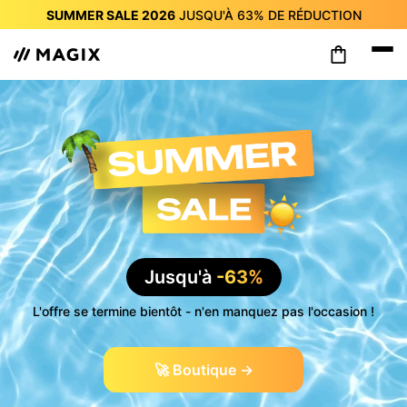
SUMMER SALE 2026
JUSQU'À
63%
DE RÉDUCTION
SUMMER SALE 2026
JUSQU'À
63%
DE RÉDUCTION
SUMMER SALE 2026
JUSQU'À
63%
DE RÉDUCTION
SUMMER SALE 2026
JUSQU'À
63%
DE RÉDUCTION
SUMMER SALE 2026
JUSQU'À
63%
DE RÉDUCTION
SUMMER SALE 2026
JUSQU'À
63%
DE RÉDUCTION
SUMMER SALE 2026
JUSQU'À
63%
DE RÉDUCTION
Jusqu'à
-63%
L'offre se termine bientôt - n'en manquez pas l'occasion !
🚀 Boutique →