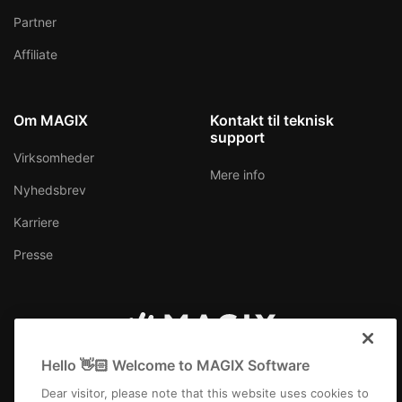
Partner
Affiliate
Om MAGIX
Kontakt til teknisk
support
Virksomheder
Mere info
Nyhedsbrev
Karriere
Presse
Danmark
Hello 👋🏻 Welcome to MAGIX Software
Dear visitor, please note that this website uses cookies to