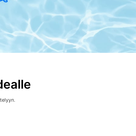
dealle
telyyn.