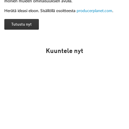
monien muiden ominaisuuksien avulla.
Herätä ideasi eloon. Sisällöllä osoitteesta
producerplanet.com
.
Tutustu nyt
Kuuntele nyt