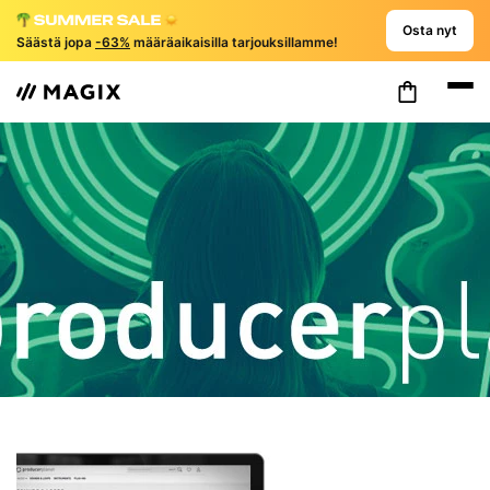
Osta nyt
Säästä jopa
-63%
määräaikaisilla tarjouksillamme!