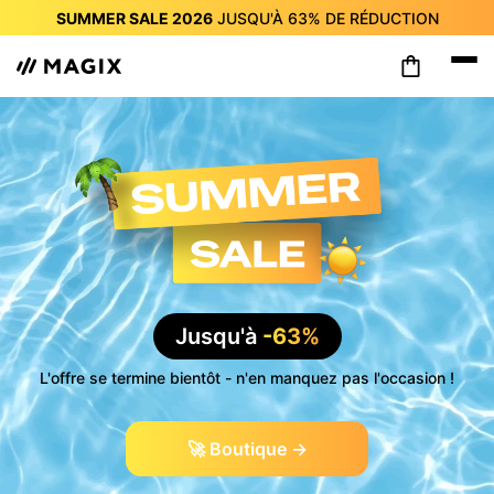
SUMMER SALE 2026
JUSQU'À
63%
DE RÉDUCTION
SUMMER SALE 2026
JUSQU'À
63%
DE RÉDUCTION
SUMMER SALE 2026
JUSQU'À
63%
DE RÉDUCTION
SUMMER SALE 2026
JUSQU'À
63%
DE RÉDUCTION
SUMMER SALE 2026
JUSQU'À
63%
DE RÉDUCTION
SUMMER SALE 2026
JUSQU'À
63%
DE RÉDUCTION
SUMMER SALE 2026
JUSQU'À
63%
DE RÉDUCTION
Jusqu'à
-63%
L'offre se termine bientôt - n'en manquez pas l'occasion !
🚀 Boutique →