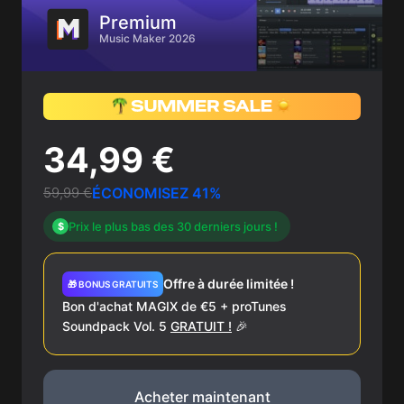
Premium
Music Maker 2026
34,99 €
59,99 €
ÉCONOMISEZ 41%
Prix le plus bas des 30 derniers jours !
$
Offre à durée limitée !
🎁 BONUS GRATUITS
Bon d'achat MAGIX de €5 + proTunes
Soundpack Vol. 5
GRATUIT !
🎉
Acheter maintenant