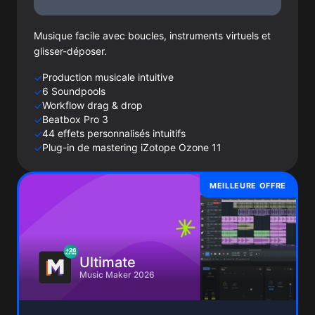
Musique facile avec boucles, instruments virtuels et
glisser-déposer.
Production musicale intuitive
✓
6 Soundpools
✓
Workflow drag & drop
✓
Beatbox Pro 3
✓
44 effets personnalisés intuitifs
✓
Plug-in de mastering iZotope Ozone 11
✓
MEILLEURE OFFRE
Ultimate
Music Maker 2026