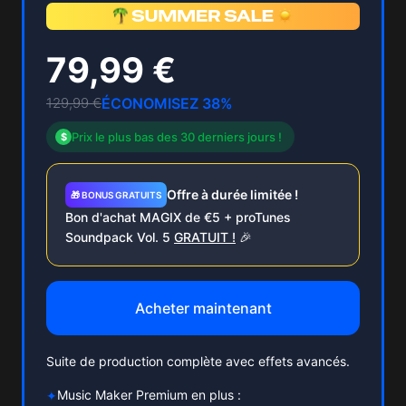
79,99 €
129,99 €
ÉCONOMISEZ 38%
Prix le plus bas des 30 derniers jours !
$
Offre à durée limitée !
🎁 BONUS GRATUITS
Bon d'achat MAGIX de €5 + proTunes
Soundpack Vol. 5
GRATUIT !
🎉
Acheter maintenant
Suite de production complète avec effets avancés.
Music Maker Premium en plus :
✦