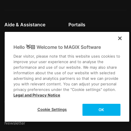
Aide & Assistance
Portails
Assistance technique
MAGIX Magazine
Hello 👋🏻 Welcome to MAGIX Software
Savoir-faire
Communauté MAGIX
Dear visitor, please note that this website uses cookies to
Centre de téléchargement
Producer Planet
improve your user experience and to analyse the
performance and use of our website. We may also share
Partenariat
information about the use of our website with selected
advertising and analytics partners so that we can provide
Affiliate
you with relevant content. You can adjust your personal
privacy preferences under the "Cookie settings" option.
Legal and Privacy Notice
À propos de MAGIX
Contactez le support
technique
Cookie Settings
OK
L'entreprise
Plus d'infos
Newsletter