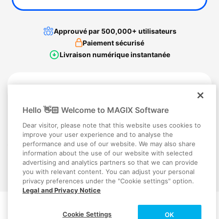
Approuvé par 500,000+ utilisateurs
Paiement sécurisé
Livraison numérique instantanée
Comparer toutes les fonctionnalités
Hello 👋🏻 Welcome to MAGIX Software
Le bon Hub peut être utilisé jusqu'à au moins un an après l'achat de la
Dear visitor, please note that this website uses cookies to
licence du produit. Le crédit Hub activé dans la fenêtre Hub du produit
improve your user experience and to analyse the
reste ensuite valable sans limite de durée.
performance and use of our website. We may also share
* Pour augmenter les crédits pour les fonctions IA et Hub/Cloud,
cliquez ici
.
information about the use of our website with selected
advertising and analytics partners so that we can provide
you with relevant content. You can adjust your personal
privacy preferences under the "Cookie settings" option.
Legal and Privacy Notice
Cookie Settings
Foire aux questions
OK