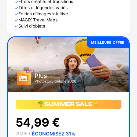
Effets créatifs et transitions
✓
Titres et légendes variés
✓
Édition d'images intuitive
✓
MAGIX Travel Maps
✓
Suivi d'objets
✓
MEILLEURE OFFRE
Plus
Photostory deluxe 2026
54,99 €
79,99 €
ÉCONOMISEZ 31%