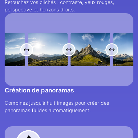
Retouchez vos clichés : contraste, yeux rouges,
perspective et horizons droits.
Création de panoramas
Combinez jusqu'à huit images pour créer des
panoramas fluides automatiquement.