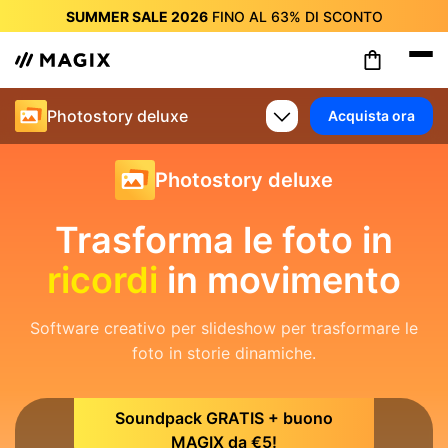
SUMMER SALE 2026
FINO AL
63%
DI SCONTO
SUMMER SALE 2026
FINO AL
63%
DI SCONTO
SUMMER SALE 2026
FINO AL
63%
DI SCONTO
SUMMER SALE 2026
FINO AL
63%
DI SCONTO
Photostory deluxe
Acquista ora
SUMMER SALE 2026
FINO AL
63%
DI SCONTO
SUMMER SALE 2026
FINO AL
63%
DI SCONTO
SUMMER SALE 2026
FINO AL
63%
DI SCONTO
Photostory deluxe
Trasforma le foto in
ricordi
in movimento
Software creativo per slideshow per trasformare le
foto in storie dinamiche.
Soundpack GRATIS + buono
MAGIX da €5!