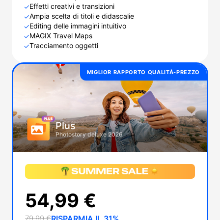
Effetti creativi e transizioni
✓
Ampia scelta di titoli e didascalie
✓
Editing delle immagini intuitivo
✓
MAGIX Travel Maps
✓
Tracciamento oggetti
✓
MIGLIOR RAPPORTO QUALITÀ-PREZZO
Plus
Photostory deluxe 2026
54,99 €
79,99 €
RISPARMIA IL 31%