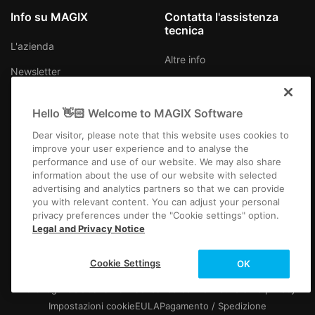
Info su MAGIX
Contatta l'assistenza
tecnica
L'azienda
Altre info
Newsletter
Lavora con noi
Hello 👋🏻 Welcome to MAGIX Software
Stampa
Dear visitor, please note that this website uses cookies to
improve your user experience and to analyse the
performance and use of our website. We may also share
information about the use of our website with selected
advertising and analytics partners so that we can provide
you with relevant content. You can adjust your personal
Italia
privacy preferences under the "Cookie settings" option.
Legal and Privacy Notice
Cookie Settings
OK
Note legali
CGC
Condizioni del concorso
Informativa sulla privacy
Impostazioni cookie
EULA
Pagamento / Spedizione