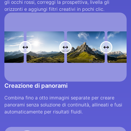
gli occhi rossi, correggi la prospettiva, livella gli
orizzonti e aggiungi filtri creativi in pochi clic.
Creazione di panorami
Combina fino a otto immagini separate per creare
panorami senza soluzione di continuità, allineati e fusi
automaticamente per risultati fluidi.