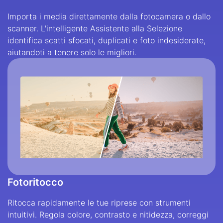
Importa i media direttamente dalla fotocamera o dallo
scanner. L'intelligente Assistente alla Selezione
identifica scatti sfocati, duplicati e foto indesiderate,
aiutandoti a tenere solo le migliori.
Fotoritocco
Ritocca rapidamente le tue riprese con strumenti
intuitivi. Regola colore, contrasto e nitidezza, correggi