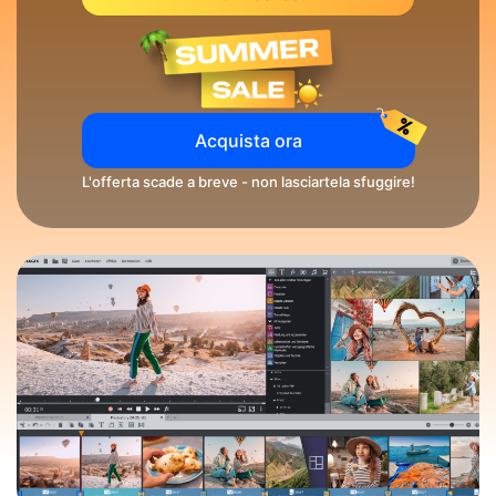
Acquista ora
L'offerta scade a breve - non lasciartela sfuggire!