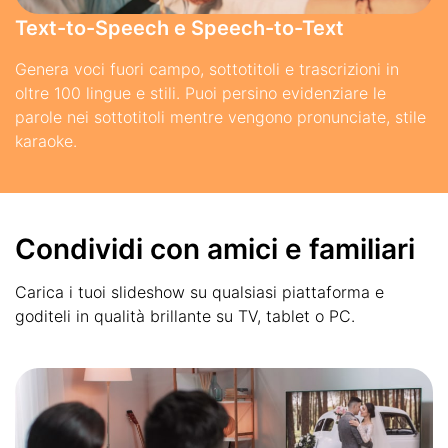
Text-to-Speech e Speech-to-Text
Genera voci fuori campo, sottotitoli e trascrizioni in
oltre 100 lingue e stili. Puoi persino evidenziare le
parole nei sottotitoli mentre vengono pronunciate, stile
karaoke.
Condividi con amici e familiari
Carica i tuoi slideshow su qualsiasi piattaforma e
goditeli in qualità brillante su TV, tablet o PC.