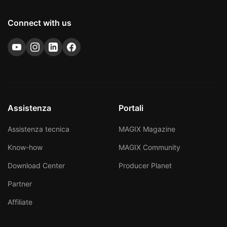
organizzare foto e video, creare panorami e
mantenere i tuoi file protetti. È un'ottima scelta se
Connect with us
desideri un flusso di lavoro più fluido ed efficiente
per creare Photostory.
Assistenza
Portali
Assistenza tecnica
MAGIX Magazine
Know-how
MAGIX Community
Download Center
Producer Planet
Partner
Affiliate