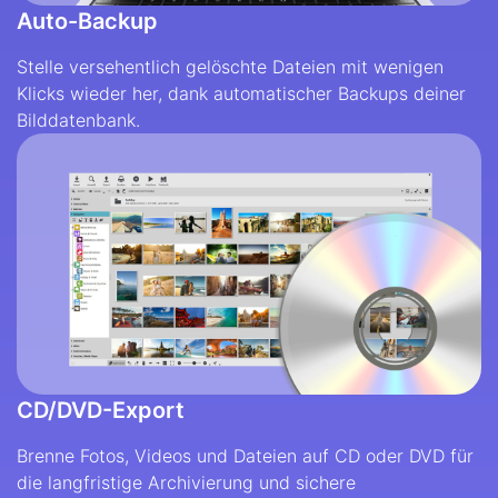
Auto-Backup
Stelle versehentlich gelöschte Dateien mit wenigen
Klicks wieder her, dank automatischer Backups deiner
Bilddatenbank.
CD/DVD-Export
Brenne Fotos, Videos und Dateien auf CD oder DVD für
die langfristige Archivierung und sichere