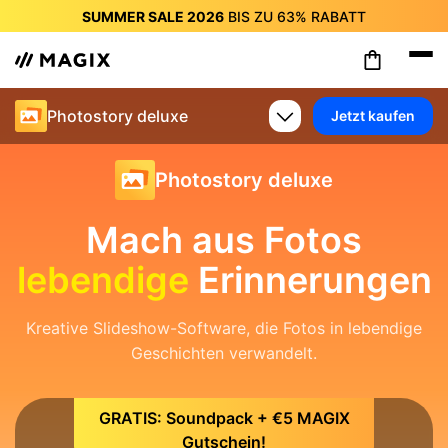
SUMMER SALE 2026
BIS ZU
63%
RABATT
SUMMER SALE 2026
BIS ZU
63%
RABATT
SUMMER SALE 2026
BIS ZU
63%
RABATT
SUMMER SALE 2026
BIS ZU
63%
RABATT
Photostory deluxe
Jetzt kaufen
SUMMER SALE 2026
BIS ZU
63%
RABATT
SUMMER SALE 2026
BIS ZU
63%
RABATT
SUMMER SALE 2026
BIS ZU
63%
RABATT
Photostory deluxe
Mach aus Fotos
lebendige
Erinnerungen
Kreative Slideshow-Software, die Fotos in lebendige
Geschichten verwandelt.
GRATIS: Soundpack + €5 MAGIX
Gutschein!