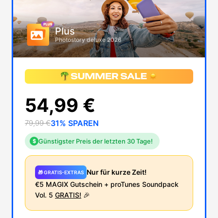
Plus
Photostory deluxe 2026
54,99 €
79,99 €
31% SPAREN
Günstigster Preis der letzten 30 Tage!
$
Nur für kurze Zeit!
🎁 GRATIS-EXTRAS
€5 MAGIX Gutschein + proTunes Soundpack
Vol. 5
GRATIS!
🎉