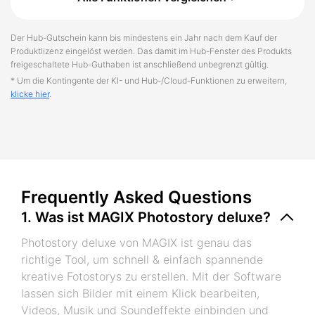
Der Hub-Gutschein kann bis mindestens ein Jahr nach dem Kauf der
Produktlizenz eingelöst werden. Das damit im Hub-Fenster des Produkts
freigeschaltete Hub-Guthaben ist anschließend unbegrenzt gültig.
* Um die Kontingente der KI- und Hub-/Cloud-Funktionen zu erweitern,
klicke hier
.
Frequently Asked Questions
1. Was ist MAGIX Photostory deluxe?
Photostory deluxe von MAGIX ist genau das
richtige Tool, um schnell & einfach spannende
kreative Fotostorys zu erstellen. Mit der Software
lassen sich Bilder mit einem Klick bearbeiten,
Videos, Musik und Soundeffekte einbinden und