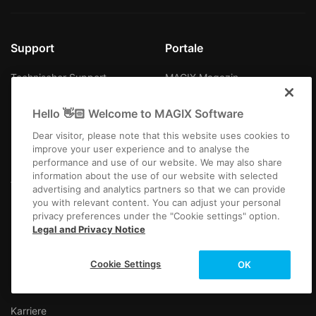
Support
Portale
Technischer Support
MAGIX Magazin
Know-how
MAGIX Community
Hello 👋🏻 Welcome to MAGIX Software
Download Center
Producer Planet
Dear visitor, please note that this website uses cookies to
improve your user experience and to analyse the
Partner
performance and use of our website. We may also share
information about the use of our website with selected
Affiliate
advertising and analytics partners so that we can provide
you with relevant content. You can adjust your personal
privacy preferences under the "Cookie settings" option.
Über MAGIX
Kontakt zum
Legal and Privacy Notice
Technischen Support
Unternehmen
Cookie Settings
OK
Mehr Infos
Newsletter
Karriere