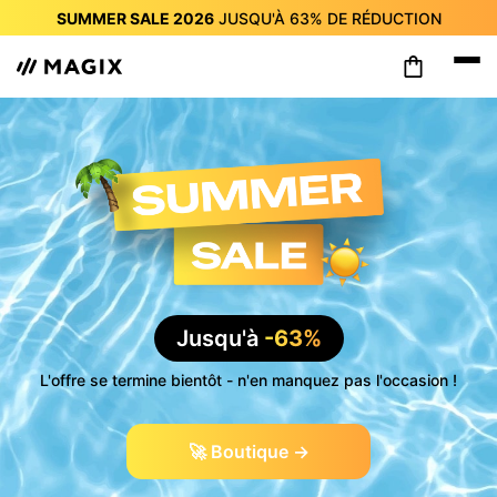
SUMMER SALE 2026
JUSQU'À
63%
DE RÉDUCTION
SUMMER SALE 2026
JUSQU'À
63%
DE RÉDUCTION
SUMMER SALE 2026
JUSQU'À
63%
DE RÉDUCTION
SUMMER SALE 2026
JUSQU'À
63%
DE RÉDUCTION
SUMMER SALE 2026
JUSQU'À
63%
DE RÉDUCTION
SUMMER SALE 2026
JUSQU'À
63%
DE RÉDUCTION
SUMMER SALE 2026
JUSQU'À
63%
DE RÉDUCTION
Jusqu'à
-63%
L'offre se termine bientôt - n'en manquez pas l'occasion !
🚀 Boutique →