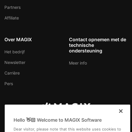
Partners
Affiliate
Over MAGIX
Contact opnemen met de
technische
ondersteuning
Het bedrijf
Newsletter
Meer info
Carrière
Pers
Nederland
Hello 👋🏻 Welcome to MAGIX Software
Dear visitor, please note that this website uses cookies to