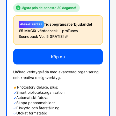
Lägsta pris de senaste 30 dagarna!
$
Tidsbegränsat erbjudande!
🎁 GRATIS EXTRA
€5 MAGIX-värdecheck + proTunes
Soundpack Vol. 5
GRATIS!
🎉
Köp nu
Utökad verktygslåda med avancerad organisering
och kreativa designverktyg.
Photostory deluxe, plus:
★
Smart biblioteksorganisation
✓
Automatiskt fotoval
✓
Skapa panoramabilder
✓
Filskydd och återställning
✓
Utökat formatstöd
✓