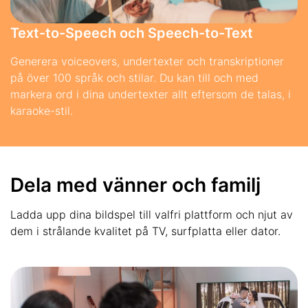
Text-to-Speech och Speech-to-Text
Generera voiceovers, undertexter och transkriptioner
på över 100 språk och stilar. Du kan till och med
markera ord i dina undertexter allt eftersom de talas, i
karaoke-stil.
Dela med vänner och familj
Ladda upp dina bildspel till valfri plattform och njut av
dem i strålande kvalitet på TV, surfplatta eller dator.