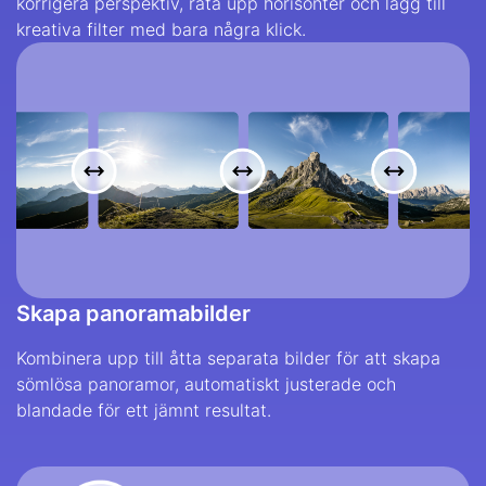
korrigera perspektiv, räta upp horisonter och lägg till
kreativa filter med bara några klick.
Skapa panoramabilder
Kombinera upp till åtta separata bilder för att skapa
sömlösa panoramor, automatiskt justerade och
blandade för ett jämnt resultat.