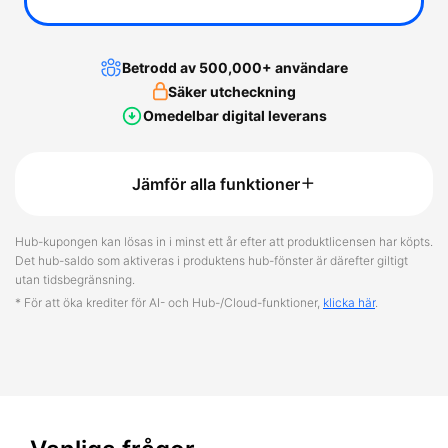
Betrodd av 500,000+ användare
Säker utcheckning
Omedelbar digital leverans
Jämför alla funktioner
Hub-kupongen kan lösas in i minst ett år efter att produktlicensen har köpts.
Det hub-saldo som aktiveras i produktens hub-fönster är därefter giltigt
utan tidsbegränsning.
* För att öka krediter för AI- och Hub-/Cloud-funktioner,
klicka här
.