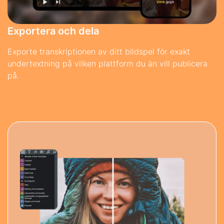
Exportera och dela
Exporte transkriptionen av ditt bildspel för exakt
undertextning på vilken plattform du än vill publicera
på.