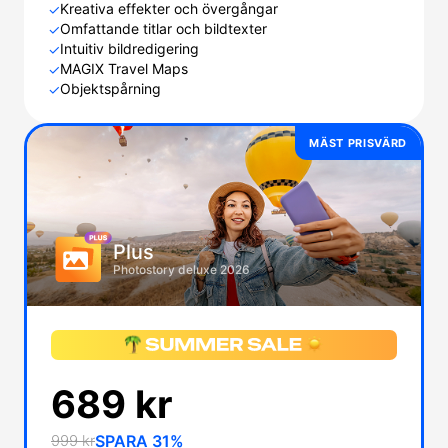
Kreativa effekter och övergångar
✓
Omfattande titlar och bildtexter
✓
Intuitiv bildredigering
✓
MAGIX Travel Maps
✓
Objektspårning
✓
MÄST PRISVÄRD
Plus
Photostory deluxe 2026
689 kr
999 kr
SPARA 31%