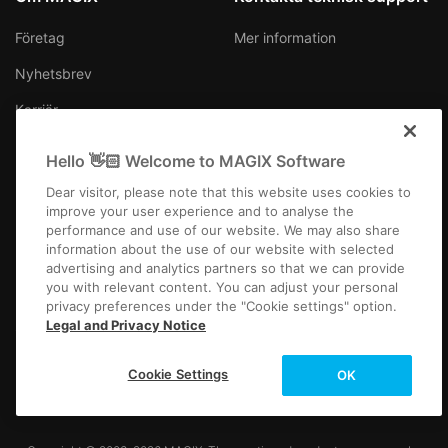
Företag
Mer information
Nyhetsbrev
Karriär
Press
Hello 👋🏻 Welcome to MAGIX Software
Dear visitor, please note that this website uses cookies to
improve your user experience and to analyse the
performance and use of our website. We may also share
information about the use of our website with selected
Sverige
advertising and analytics partners so that we can provide
you with relevant content. You can adjust your personal
privacy preferences under the "Cookie settings" option.
Legal and Privacy Notice
Cookie Settings
OK
Företagsfakta
Allmänna affärsvillkor
Tävlingsvillkor
Privacy
Cookie settings
EULA
Betalning / frakt
Frånträda avtal