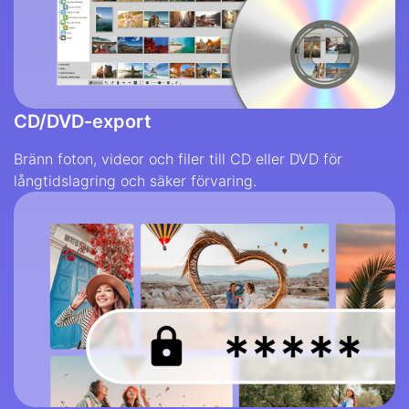
CD/DVD-export
Bränn foton, videor och filer till CD eller DVD för
långtidslagring och säker förvaring.