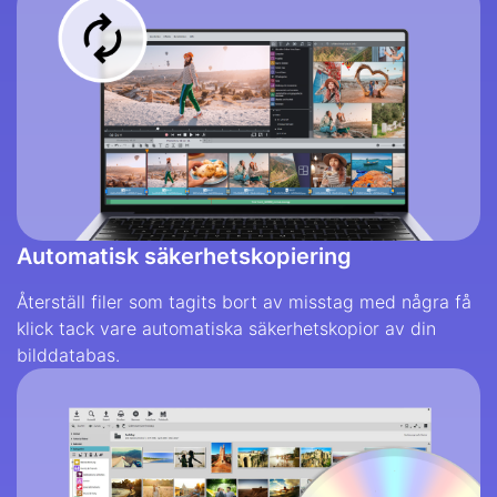
Automatisk säkerhetskopiering
Återställ filer som tagits bort av misstag med några få
klick tack vare automatiska säkerhetskopior av din
bilddatabas.