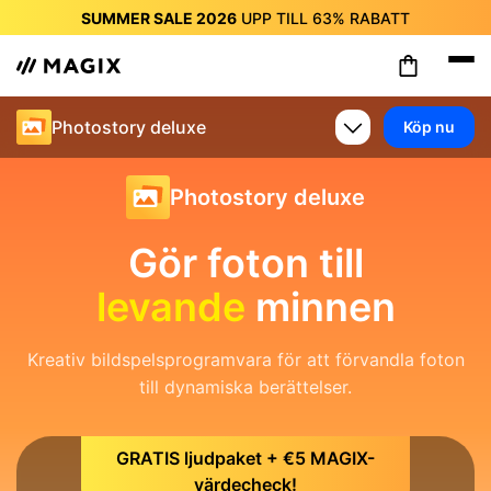
SUMMER SALE 2026
UPP TILL
63%
RABATT
SUMMER SALE 2026
UPP TILL
63%
RABATT
SUMMER SALE 2026
UPP TILL
63%
RABATT
SUMMER SALE 2026
UPP TILL
63%
RABATT
Photostory deluxe
Köp nu
SUMMER SALE 2026
UPP TILL
63%
RABATT
SUMMER SALE 2026
UPP TILL
63%
RABATT
SUMMER SALE 2026
UPP TILL
63%
RABATT
Photostory deluxe
Gör foton till
levande
minnen
Kreativ bildspelsprogramvara för att förvandla foton
till dynamiska berättelser.
GRATIS ljudpaket + €5 MAGIX-
värdecheck!