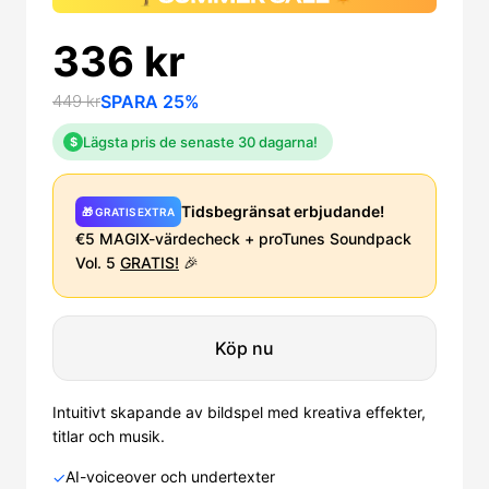
336 kr
449 kr
SPARA 25%
Lägsta pris de senaste 30 dagarna!
$
Tidsbegränsat erbjudande!
🎁 GRATIS EXTRA
€5 MAGIX-värdecheck + proTunes Soundpack
Vol. 5
GRATIS!
🎉
Köp nu
Intuitivt skapande av bildspel med kreativa effekter,
titlar och musik.
AI-voiceover och undertexter
✓