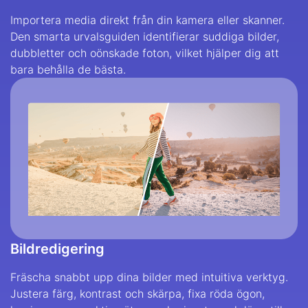
Importera media direkt från din kamera eller skanner.
Den smarta urvalsguiden identifierar suddiga bilder,
dubbletter och oönskade foton, vilket hjälper dig att
bara behålla de bästa.
Bildredigering
Fräscha snabbt upp dina bilder med intuitiva verktyg.
Justera färg, kontrast och skärpa, fixa röda ögon,