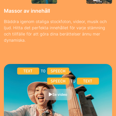
Massor av innehåll
Bläddra igenom otaliga stockfoton, videor, musik och
ljud. Hitta det perfekta innehållet för varje stämning
och tillfälle för att göra dina berättelser ännu mer
dynamiska.
Se video