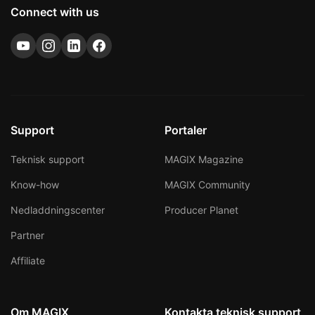
skyddade. Det är ett utmärkt val om du vill ha ett
Connect with us
smidigare och effektivare arbetsflöde för att skapa
bildspel.
Support
Portaler
Teknisk support
MAGIX Magazine
Know-how
MAGIX Community
Nedladdningscenter
Producer Planet
Partner
Affiliate
Om MAGIX
Kontakta teknisk support