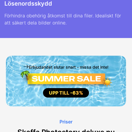
Lösenordsskydd
Förhindra obehörig åtkomst till dina filer. Idealiskt för
att säkert dela bilder online.
Erbjudandet slutar snart - missa det inte!
UPP TILL
-63%
Priser