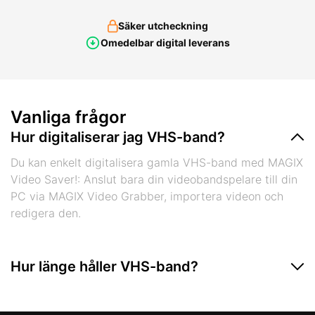
Säker utcheckning
Omedelbar digital leverans
Vanliga frågor
Hur digitaliserar jag VHS-band?
Du kan enkelt digitalisera gamla VHS-band med MAGIX
Video Saver!: Anslut bara din videobandspelare till din
PC via MAGIX Video Grabber, importera videon och
redigera den.
Hur länge håller VHS-band?
VHS-magnetband är mycket känsliga och håller bara i
cirka 35 år under de bästa förhållandena. Om du inte