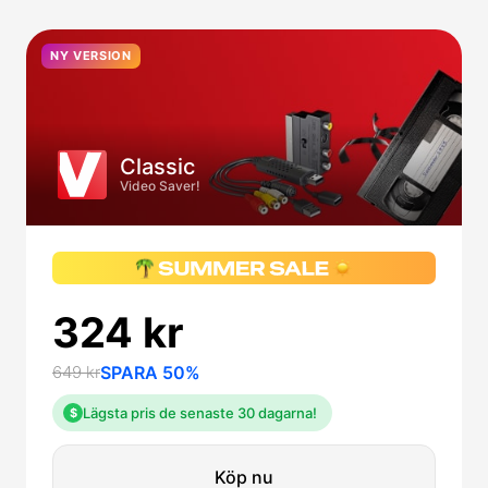
NY VERSION
Classic
Video Saver!
324 kr
649 kr
SPARA 50%
Lägsta pris de senaste 30 dagarna!
$
Köp nu