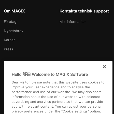
Om MAGIX
Kontakta teknisk support
Företag
Mer information
Nyhetsbrev
Karriär
Press
Hello 👋🏻 Welcome to MAGIX Software
Sverige
Dear visitor, please note that this website uses cookies to
improve your user experience and to analyse the
performance and use of our website. We may also share
information about the use of our website with selected
advertising and analytics partners so that we can provide
you with relevant content. You can adjust your personal
Företagsfakta
Allmänna affärsvillkor
Tävlingsvillkor
Privacy
privacy preferences under the "Cookie settings" option.