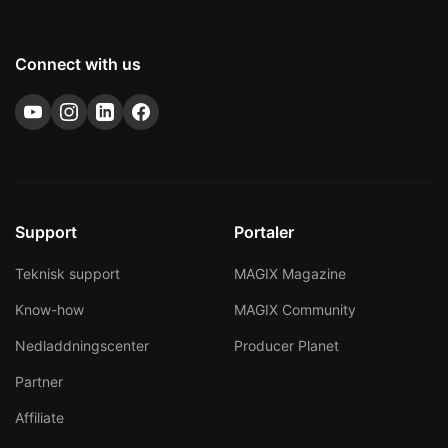
vill förlora dina värdefulla hemvideor på grund av ålder,
är det dags att digitalisera dem nu.
Connect with us
Support
Portaler
Teknisk support
MAGIX Magazine
Know-how
MAGIX Community
Nedladdningscenter
Producer Planet
Partner
Affiliate