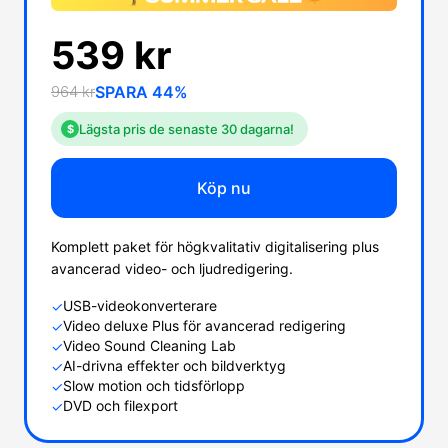
539 kr
964 kr
SPARA 44%
Lägsta pris de senaste 30 dagarna!
$
Köp nu
Komplett paket för högkvalitativ digitalisering plus
avancerad video- och ljudredigering.
USB-videokonverterare
✓
Video deluxe Plus för avancerad redigering
✓
Video Sound Cleaning Lab
✓
AI-drivna effekter och bildverktyg
✓
Slow motion och tidsförlopp
✓
DVD och filexport
✓