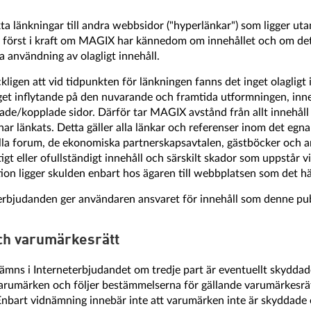
ekta länkningar till andra webbsidor ("hyperlänkar") som ligger ut
först i kraft om MAGIX har kännedom om innehållet och om det 
ra användning av olagligt innehåll.
ligen att vid tidpunkten för länkningen fanns det inget olagligt 
et inflytande på den nuvarande och framtida utformningen, inneh
kade/kopplade sidor. Därför tar MAGIX avstånd från allt innehåll
 har länkats. Detta gäller alla länkar och referenser inom det eg
i alla forum, de ekonomiska partnerskapsavtalen, gästböcker och
aktigt eller ofullständigt innehåll och särskilt skador som uppstår 
on ligger skulden enbart hos ägaren till webbplatsen som det hän
erbjudanden ger användaren ansvaret för innehåll som denne p
och varumärkesrätt
ämns i Interneterbjudandet om tredje part är eventuellt skydd
 varumärken och följer bestämmelserna för gällande varumärkesrät
Enbart vidnämning innebär inte att varumärken inte är skyddade e