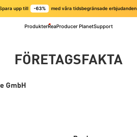
Spara upp till
-63%
med våra tidsbegränsade erbjudanden
Produkter
Rea
Producer Planet
Support
FÖRETAGSFAKTA
re GmbH