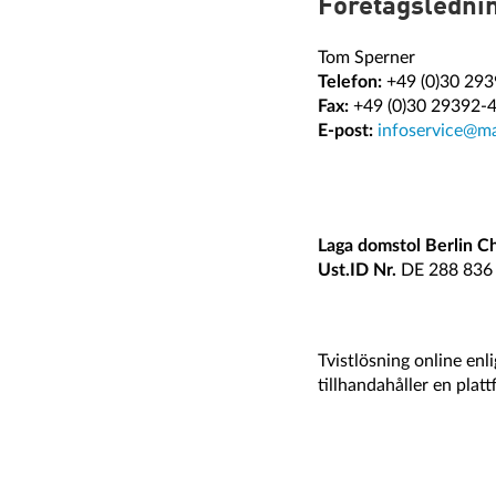
Företagsledni
Tom Sperner
Telefon:
+49 (0)30 29
Fax:
+49 (0)30 29392-
E-post
:
infoservice@ma
Laga domstol Berlin Ch
Ust.ID Nr.
DE 288 836
Tvistlösning online enl
tillhandahåller en plat