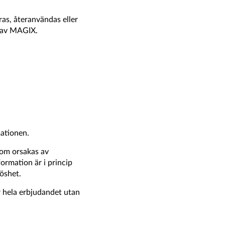
ras, återanvändas eller
e av MAGIX.
mationen.
som orsakas av
ormation är i princip
öshet.
r hela erbjudandet utan