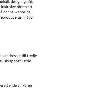
åll, design, grafik,
inklusive rätten att
t på denna webbsida,
X reproduceras i någon
stadresser till tredje
v skräppost i strid
återstående villkoren