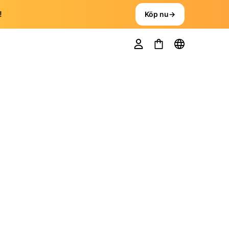
!
Köp nu
→