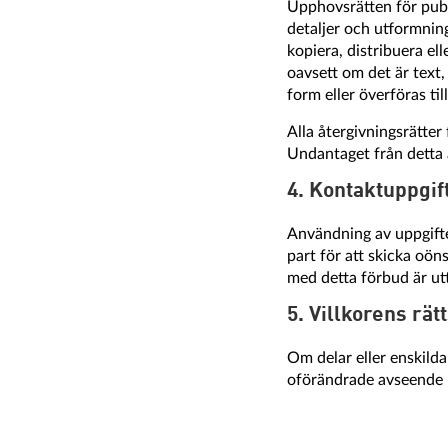
Upphovsrätten för publ
detaljer och utformning
kopiera, distribuera el
oavsett om det är text,
form eller överföras ti
Alla återgivningsrätter 
Undantaget från detta ä
4. Kontaktuppgif
Användning av uppgifte
part för att skicka oön
med detta förbud är ut
5. Villkorens rä
Om delar eller enskilda 
oförändrade avseende i