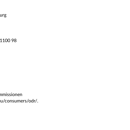
urg
 1100 98
ommissionen
a.eu/consumers/odr/.