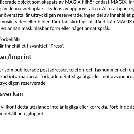
icerade objekt som skapats av MAGIX tillhör endast MAGIX. Inneh
 av denna webbplats skyddas av upphovsrätten. Alla rättigheter, 
ler översätta, är uttryckligen reserverade. Ingen del av innehålle
 musik, video eller bilder, får utan skriftligt tillstånd från MAGI
ll en annan maskinläsbar form eller något annat språk.
förbehålls.
r innehållet i avsnittet "Press".
ter/Imprint
r som publicerade postadresser, telefon-och faxnummer och e-po
skad information är förbjuden. Rättsliga åtgärder mot avsändare a
tryckligen reserverade.
ttsverkan
villkor i detta uttalande inte är lagliga eller korrekta, förblir de 
nnehåll och giltighet.