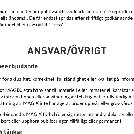
 texter och bilder är upphovsrättsskyddade och får inte reproduce
lla ändamål. De får endast spridas efter skriftligt godkännand
r innehållet i avsnittet "Press".
ANSVAR/ÖVRIGT
lineerbjudande
för aktualitet, korrekthet, fullständighet eller kvalitet på infor
 MAGIX, som hänvisar till materiell eller immateriell karaktär 
v informationen eller användning av felaktig och ofullständig inf
ättning att MAGIX inte har agerat under uppsåt eller grov vårdsl
e-bindande. MAGIX förbehåller sig rätten att ändra delar av elle
ta bort eller upphöra publiceringen tillfälligt eller permanent.
h länkar