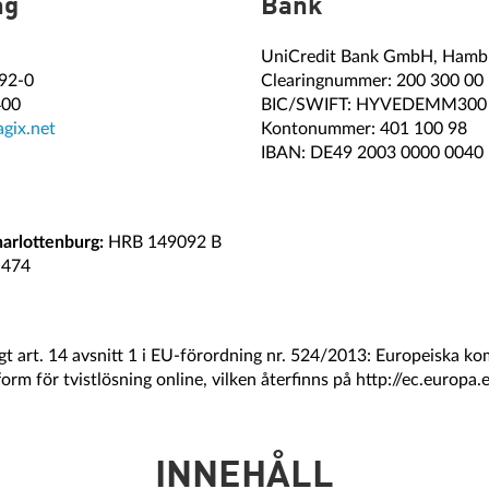
ng
Bank
UniCredit Bank GmbH, Hamb
392-0
Clearingnummer: 200 300 00
400
BIC/SWIFT: HYVEDEMM300
gix.net
Kontonummer: 401 100 98
IBAN: DE49 2003 0000 0040
arlottenburg:
HRB 149092 B
 474
igt art. 14 avsnitt 1 i EU-förordning nr. 524/2013: Europeiska k
tform för tvistlösning online, vilken återfinns på http://ec.europ
INNEHÅLL