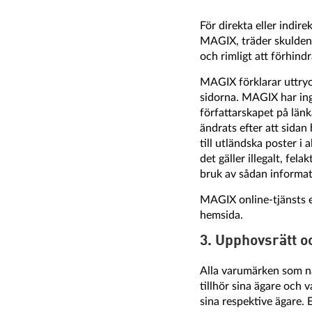
För direkta eller indir
MAGIX, träder skulden 
och rimligt att förhind
MAGIX förklarar uttryck
sidorna. MAGIX har ing
författarskapet på län
ändrats efter att sidan
till utländska poster 
det gäller illegalt, fel
bruk av sådan informati
MAGIX online-tjänsts 
hemsida.
3. Upphovsrätt 
Alla varumärken som n
tillhör sina ägare och
sina respektive ägare. 