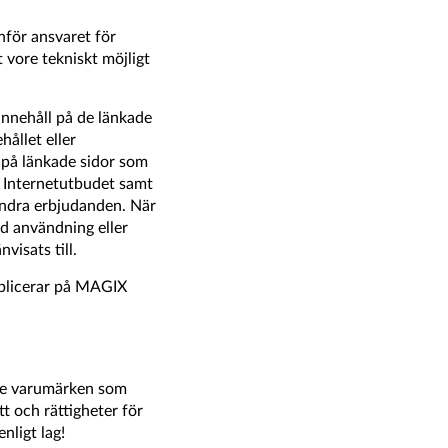
anför ansvaret för
vore tekniskt möjligt
innehåll på de länkade
ållet eller
 på länkade sidor som
na Internetutbudet samt
 andra erbjudanden. När
vid användning eller
visats till.
ublicerar på MAGIX
ade varumärken som
t och rättigheter för
nligt lag!