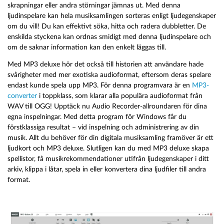
skrapningar eller andra störningar jämnas ut. Med denna
ljudinspelare kan hela musiksamlingen sorteras enligt ljudegenskaper
om du vill! Du kan effektivt söka, hitta och radera dubbletter. De
enskilda styckena kan ordnas smidigt med denna ljudinspelare och
om de saknar information kan den enkelt läggas till.
Med MP3 deluxe hör det också till historien att användare hade
svårigheter med mer exotiska audioformat, eftersom deras spelare
endast kunde spela upp MP3. För denna programvara är en
MP3-
converter
i toppklass, som klarar alla populära audioformat från
WAV till OGG! Upptäck nu Audio Recorder-allroundaren för dina
egna inspelningar. Med detta program för Windows får du
förstklassiga resultat – vid inspelning och administrering av din
musik. Allt du behöver för din digitala musiksamling framöver är ett
ljudkort och MP3 deluxe. Slutligen kan du med MP3 deluxe skapa
spellistor, få musikrekommendationer utifrån ljudegenskaper i ditt
arkiv, klippa i låtar, spela in eller konvertera dina ljudfiler till andra
format.