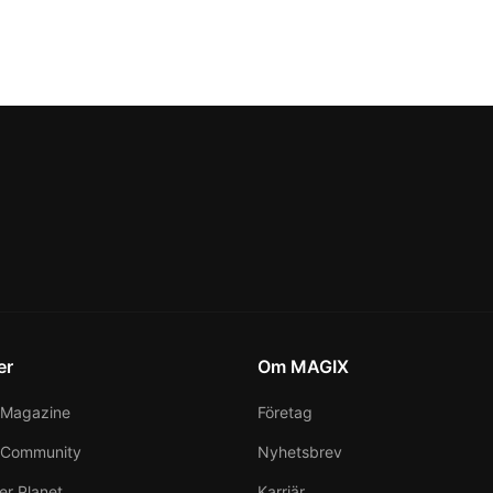
er
Om MAGIX
Magazine
Företag
 Community
Nyhetsbrev
er Planet
Karriär