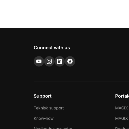
Connect with us
Support
Portal
Teknisk support
MAGIX 
Know-how
MAGIX
Nedladdningscenter
Produc