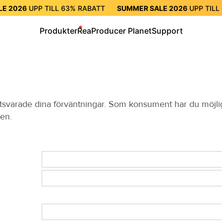
LE 2026
UPP TILL
63%
RABATT
SUMMER SALE 2026
UPP TILL
RABATT
SUMMER SALE 2026
UPP TILL
63%
RABATT
SUMME
Produkter
Rea
Producer Planet
Support