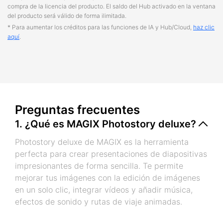
compra de la licencia del producto. El saldo del Hub activado en la ventana
del producto será válido de forma ilimitada.
* Para aumentar los créditos para las funciones de IA y Hub/Cloud,
haz clic
aquí
.
Preguntas frecuentes
1. ¿Qué es MAGIX Photostory deluxe?
Photostory deluxe de MAGIX es la herramienta
perfecta para crear presentaciones de diapositivas
impresionantes de forma sencilla. Te permite
mejorar tus imágenes con la edición de imágenes
en un solo clic, integrar vídeos y añadir música,
efectos de sonido y rutas de viaje animadas.