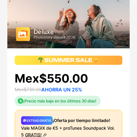
Deluxe
Photostory deluxe 2026
Mex$550.00
Mex$739.00
AHORRA UN 25%
¡Precio más bajo en los últimos 30 días!
$
¡Oferta por tiempo limitado!
🎁 EXTRAS GRATIS
Vale MAGIX de €5 + proTunes Soundpack Vol.
5
GRATIS!
🎉