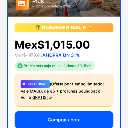
Plus
Photostory deluxe 2026
Mex$1,015.00
Mex$1,479.00
AHORRA UN 31%
¡Precio más bajo en los últimos 30 días!
$
¡Oferta por tiempo limitado!
🎁 EXTRAS GRATIS
Vale MAGIX de €5 + proTunes Soundpack
Vol. 5
GRATIS!
🎉
Comprar ahora