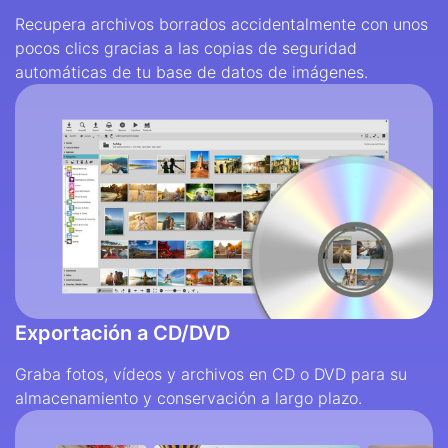
Recupera archivos borrados accidentalmente con unos
pocos clics gracias a las copias de seguridad
automáticas de tu base de datos de imágenes.
Exportación a CD/DVD
Graba fotos, vídeos y archivos en CD o DVD para su
almacenamiento y conservación a largo plazo.