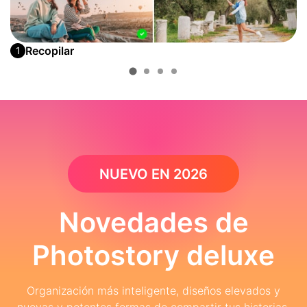
Recopilar
1
NUEVO EN 2026
Novedades de
Photostory deluxe
Organización más inteligente, diseños elevados y