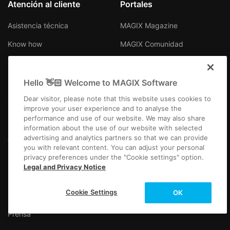
Atención al cliente
Portales
Asistencia técnica
MAGIX Magazine
Know how
MAGIX Comunidad
Centro de descargas
Producer Planet
Socios
Hello 👋🏻 Welcome to MAGIX Software
Dear visitor, please note that this website uses cookies to
Afiliados
improve your user experience and to analyse the
performance and use of our website. We may also share
information about the use of our website with selected
Acerca de MAGIX
Contacto para Soporte
advertising and analytics partners so that we can provide
Técnico
you with relevant content. You can adjust your personal
privacy preferences under the "Cookie settings" option.
Empresa
Legal and Privacy Notice
Más información
Newsletter
Cookie Settings
OK
Empleos
Prensa