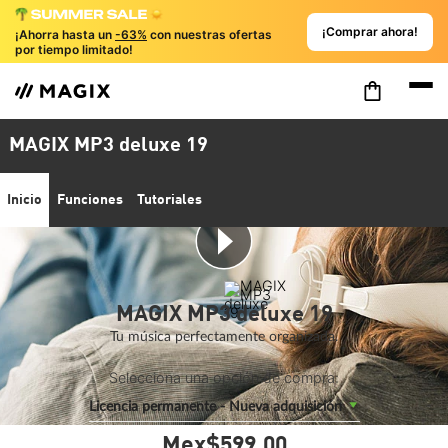
¡Comprar ahora!
¡Ahorra hasta un
-63%
con nuestras ofertas
por tiempo limitado!
MAGIX MP3 deluxe 19
Inicio
Funciones
Tutoriales
MAGIX MP3 deluxe 19
Tu música perfectamente organizada.
Selecciona una opción de compra:
Licencia permanente - Nueva adquisición
Mex$599.
00