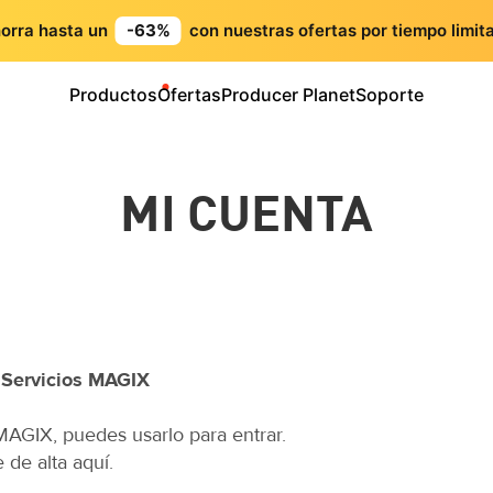
orra hasta un
-63%
con nuestras ofertas por tiempo limit
Productos
Ofertas
Producer Planet
Soporte
MI CUENTA