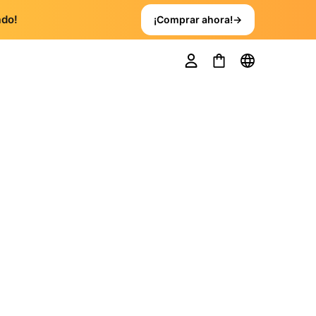
ado!
¡Comprar ahora!
→