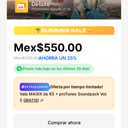
Deluxe
Photostory deluxe 2026
Mex$550.00
Mex$739.00
AHORRA UN 25%
¡Precio más bajo en los últimos 30 días!
$
¡Oferta por tiempo limitado!
🎁 EXTRAS GRATIS
Vale MAGIX de €5 + proTunes Soundpack Vol.
5
GRATIS!
🎉
Comprar ahora