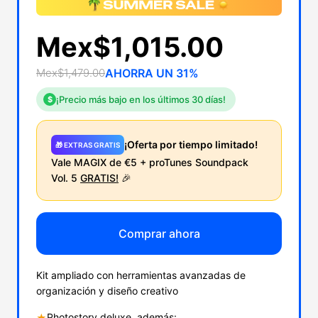
Mex$1,015.00
Mex$1,479.00
AHORRA UN 31%
¡Precio más bajo en los últimos 30 días!
$
¡Oferta por tiempo limitado!
🎁 EXTRAS GRATIS
Vale MAGIX de €5 + proTunes Soundpack
Vol. 5
GRATIS!
🎉
Comprar ahora
Kit ampliado con herramientas avanzadas de
organización y diseño creativo
Photostory deluxe, además:
★