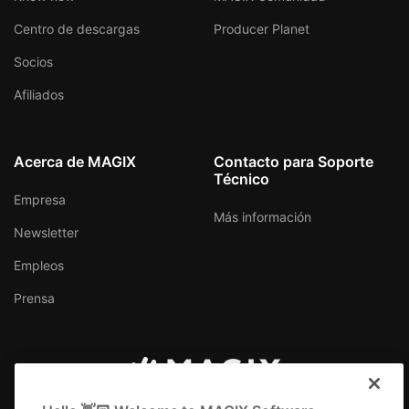
Centro de descargas
Producer Planet
Socios
Afiliados
Acerca de MAGIX
Contacto para Soporte
Técnico
Empresa
Más información
Newsletter
Empleos
Prensa
México