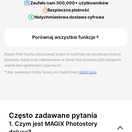
Zaufało nam 500,000+ użytkowników
Bezpieczna płatność
Natychmiastowa dostawa cyfrowa
Porównaj wszystkie funkcje
Kupon Hub można zrealizować przez co najmniej rok od zakupu licencji
produktu. Saldo Hub odblokowane w oknie Hub produktu jest następnie
ważne bez ograniczeń czasowych.
* Aby zwiększyć limity funkcji AI i Hub/Cloud,
kliknij tutaj
.
Często zadawane pytania
1. Czym jest MAGIX Photostory