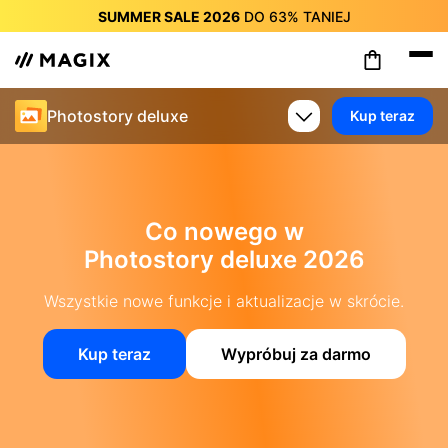
SUMMER SALE 2026
DO
63%
TANIEJ
SUMMER SALE 2026
DO
63%
TANIEJ
SUMMER SALE 2026
DO
63%
TANIEJ
SUMMER SALE 2026
DO
63%
TANIEJ
Photostory deluxe
Kup teraz
SUMMER SALE 2026
DO
63%
TANIEJ
SUMMER SALE 2026
DO
63%
TANIEJ
SUMMER SALE 2026
DO
63%
TANIEJ
Co nowego w
Photostory deluxe 2026
Wszystkie nowe funkcje i aktualizacje w skrócie.
Kup teraz
Wypróbuj za darmo