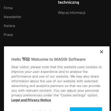
techniczną
Firma
Więcej informacji
Newsletter
Kariera
Prasa
Hello 👋🏻 Welcome to MAGIX Software
Polska
Dear visitor, please note that this website uses cookies to
improve your user experience and to analyse the
performance and use of our website. We may also share
information about the use of our website with selected
advertising and analytics partners so that we can provide
you with relevant content. You can adjust your personal
Impressum
OWH
Regulamin konkursu
Privacy
Cookie settings
EULA
privacy preferences under the "Cookie settings" option.
Płatność / Wysyłka
Odstąpienie od umowy
Legal and Privacy Notice
Copyright © 2003-2026 MAGIX. Wymienione nazwy produktów mogą być