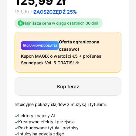
125,99 zł
169,99 zł
ZAOSZCZĘDŹ 25%
Najniższa cena w ciągu ostatnich 30 dni!
$
Oferta ograniczona
🎁 DARMOWE DODATKI
czasowo!
Kupon MAGIX o wartości €5 + proTunes
Soundpack Vol. 5
GRATIS!
🎉
Kup teraz
Intuicyjne pokazy slajdów z muzyką i tytułami.
Lektory i napisy AI
✓
Kreatywne efekty i przejścia
✓
Rozbudowane tytuły i podpisy
✓
Intuicyjna edycja zdjęć
✓