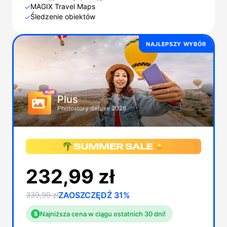
MAGIX Travel Maps
✓
Śledzenie obiektów
✓
NAJLEPSZY WYBÓR
Plus
Photostory deluxe 2026
232,99 zł
339,99 zł
ZAOSZCZĘDŹ 31%
Najniższa cena w ciągu ostatnich 30 dni!
$