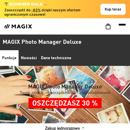
Kup teraz
Zaoszczędź do
-63%
dzięki naszym ofertom
ograniczonym czasowo!
MAGIX Photo Manager Deluxe
Funkcje
Nowości
Dane techniczne
MAGIX Photo Manager Deluxe
Twoje zdjęcia – uporządkowane i zoptymalizowane
OSZCZĘDZASZ 30 %
Wybierz opcję zakupu:
Zakup jednorazowy