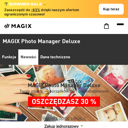
Kup teraz
Zaoszczędź do
-63%
dzięki naszym ofertom
ograniczonym czasowo!
MAGIX Photo Manager Deluxe
Funkcje
Nowości
Dane techniczne
MAGIX Photo Manager Deluxe
Twoje zdjęcia – uporządkowane i zoptymalizowane
OSZCZĘDZASZ 30 %
Wybierz opcję zakupu:
Zakup jednorazowy