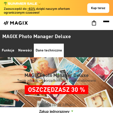
Kup teraz
Zaoszczędź do
-63%
dzięki naszym ofertom
ograniczonym czasowo!
MAGIX Photo Manager Deluxe
Funkcje
Nowości
Dane techniczne
MAGIX Photo Manager Deluxe
Twoje zdjęcia – uporządkowane i zoptymalizowane
OSZCZĘDZASZ 30 %
Wybierz opcję zakupu:
Zakup jednorazowy