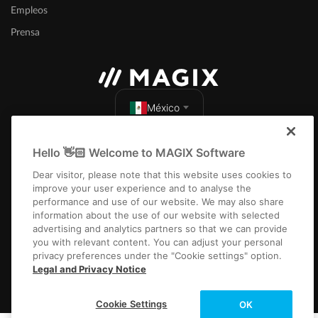
Empleos
Prensa
México
Hello 👋🏻 Welcome to MAGIX Software
Dear visitor, please note that this website uses cookies to
improve your user experience and to analyse the
performance and use of our website. We may also share
Aviso Legal
Términos y condiciones
Condiciones del concurso
information about the use of our website with selected
Protección de datos
Configuración de cookies
EULA
Pago / Envío
advertising and analytics partners so that we can provide
Desistir del contrato
you with relevant content. You can adjust your personal
privacy preferences under the "Cookie settings" option.
Copyright © 2003-2026 MAGIX. Los nombres de productos mencionados
Legal and Privacy Notice
pueden ser marcas registradas de sus respectivos propietarios.
Cookie Settings
OK