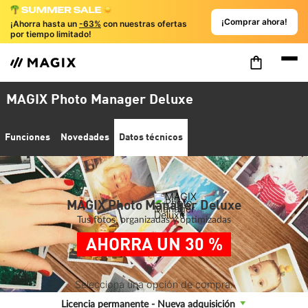
¡Comprar ahora!
¡Ahorra hasta un
-63%
con nuestras ofertas
por tiempo limitado!
MAGIX Photo Manager Deluxe
Funciones
Novedades
Datos técnicos
MAGIX Photo Manager Deluxe
Tus fotos, organizadas y optimizadas
AHORRA UN 30 %
Selecciona una opción de compra:
Licencia permanente - Nueva adquisición