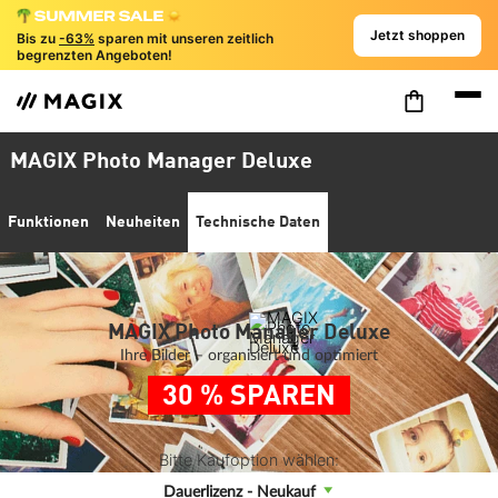
Jetzt shoppen
Bis zu
-63%
sparen mit unseren zeitlich
begrenzten Angeboten!
MAGIX Photo Manager Deluxe
Funktionen
Neuheiten
Technische Daten
MAGIX Photo Manager Deluxe
Ihre Bilder – organisiert und optimiert
30 % SPAREN
Bitte Kaufoption wählen:
Dauerlizenz - Neukauf