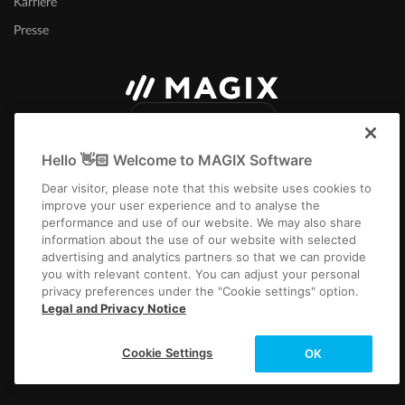
Karriere
Presse
Deutschland
Hello 👋🏻 Welcome to MAGIX Software
Dear visitor, please note that this website uses cookies to
improve your user experience and to analyse the
performance and use of our website. We may also share
information about the use of our website with selected
Impressum
AGB
Gewinnspiel AGB
Datenschutz
Cookie-Einstellungen
advertising and analytics partners so that we can provide
EULA
Zahlung / Versand
Vertrag kündigen
Widerruf
you with relevant content. You can adjust your personal
privacy preferences under the "Cookie settings" option.
Copyright © 2003-2026 MAGIX. Die genannten Produktnamen können
Legal and Privacy Notice
eingetragene Marken der jeweiligen Eigentümer sein.
Alle Preisangaben inkl. gesetzl. MwSt. Für Versandprodukte können zusätzliche
Cookie Settings
OK
Versandkosten
anfallen.