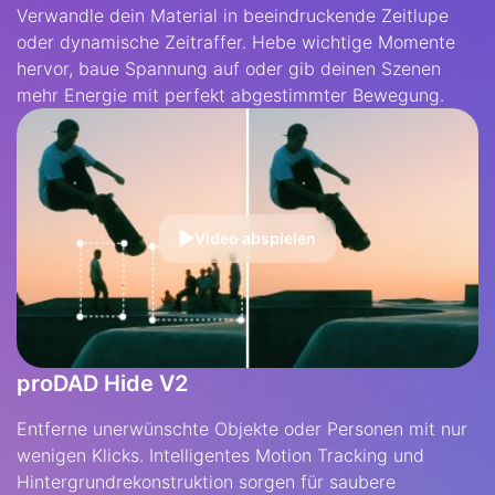
Verwandle dein Material in beeindruckende Zeitlupe
oder dynamische Zeitraffer. Hebe wichtige Momente
hervor, baue Spannung auf oder gib deinen Szenen
mehr Energie mit perfekt abgestimmter Bewegung.
Video abspielen
proDAD Hide V2
Entferne unerwünschte Objekte oder Personen mit nur
wenigen Klicks. Intelligentes Motion Tracking und
Hintergrundrekonstruktion sorgen für saubere