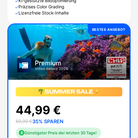
KI-gestützte Bildoptimierung
✓
Präzises Color Grading
✓
Lizenzfreie Stock-Inhalte
✓
BESTES ANGEBOT
Premium
Video deluxe 2026
44,99 €
69,99 €
35% SPAREN
Günstigster Preis der letzten 30 Tage!
$