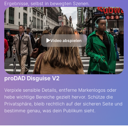
Ergebnisse, selbst in bewegten Szenen.
Video abspielen
proDAD Disguise V2
Verpixle sensible Details, entferne Markenlogos oder
hebe wichtige Bereiche gezielt hervor. Schütze die
Privatsphäre, bleib rechtlich auf der sicheren Seite und
bestimme genau, was dein Publikum sieht.