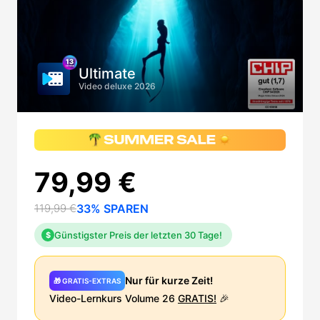
Ultimate
Video deluxe 2026
79,99 €
119,99 €
33% SPAREN
Günstigster Preis der letzten 30 Tage!
$
Nur für kurze Zeit!
🎁 GRATIS-EXTRAS
Video-Lernkurs Volume 26
GRATIS!
🎉