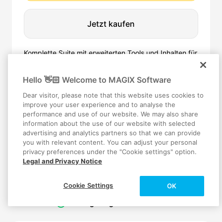
Jetzt kaufen
Komplette Suite mit erweiterten Tools und Inhalten für
hochwertige Videos.
Hello 👋🏻 Welcome to MAGIX Software
Video deluxe Premium, plus:
✦
4 leistungsstarke proDAD Tools
✓
Dear visitor, please note that this website uses cookies to
KI-Stabilisierung und -Objektentfernung
✓
improve your user experience and to analyse the
Zeitlupe- und Zeitraffer-Effekte
✓
performance and use of our website. We may also share
Exklusive Video- und Audio-Inhalte
✓
information about the use of our website with selected
Mehr KI-Voiceovers und Untertitel
✓
advertising and analytics partners so that we can provide
Mehr Stock-Inhalte zum Herunterladen
✓
you with relevant content. You can adjust your personal
privacy preferences under the "Cookie settings" option.
Legal and Privacy Notice
Vertrauen von 1,000,000+ Nutzern
Cookie Settings
OK
Sicherer Checkout
Sofortiger digitaler Download