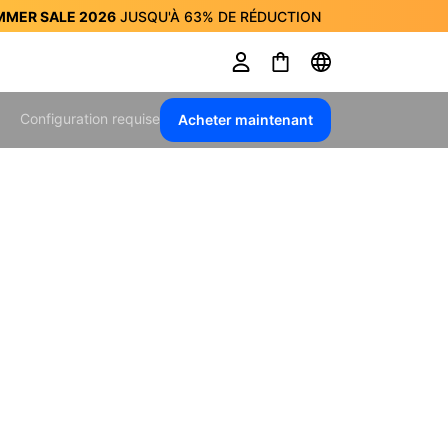
MMER SALE 2026
JUSQU'À
63%
DE RÉDUCTION
MMER SALE 2026
JUSQU'À
63%
DE RÉDUCTION
Configuration requise
Acheter maintenant
os