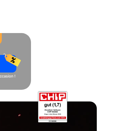
s
l flexible.
ccasion !