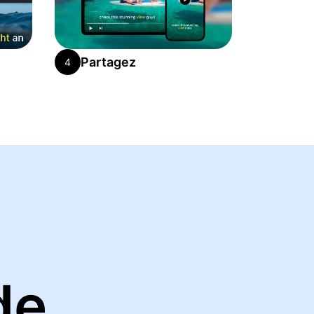
Partagez
4
de