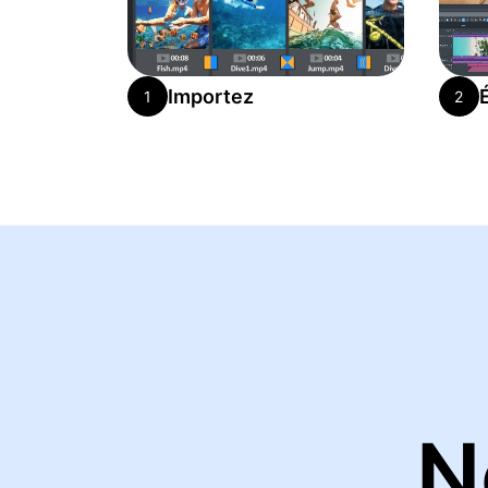
Importez
1
2
N