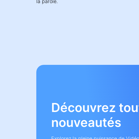
la parole.
Découvrez tou
nouveautés
Explorez la pleine puissance de Vidé