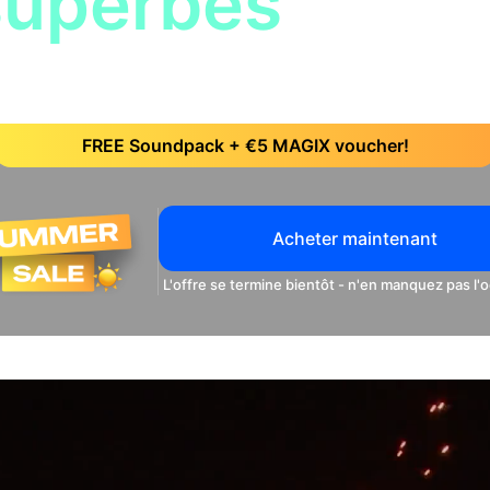
superbes
vidéo
e montage intuitif avec des outils simples et un flux de travai
FREE Soundpack + €5 MAGIX voucher!
Acheter maintenant
L'offre se termine bientôt - n'en manquez pas l'o