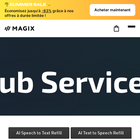
Acheter maintenant
Économisez jusqu'à
-63%
grâce à nos
offres à durée limitée !
AI Speech to Text Refill
AI Text to Speech Refill