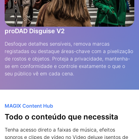
proDAD Disguise V2
Desfoque detalhes sensíveis, remova marcas
registadas ou destaque áreas-chave com a pixelização
de rostos e objetos. Proteja a privacidade, mantenha-
se em conformidade e controle exatamente o que o
seu público vê em cada cena.
MAGIX Content Hub
Todo o conteúdo que necessita
Tenha acesso direto a faixas de música, efeitos
sonoros e clipes de vídeo no Video deluxe isentos de