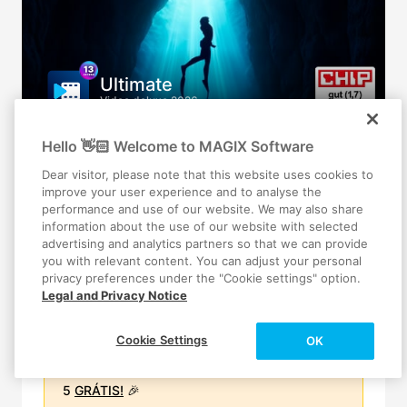
Ultimate
Video deluxe 2026
Hello 👋🏻 Welcome to MAGIX Software
Dear visitor, please note that this website uses cookies to
improve your user experience and to analyse the
performance and use of our website. We may also share
79,99 €
information about the use of our website with selected
advertising and analytics partners so that we can provide
119,99 €
POUPANÇA DE 33%
you with relevant content. You can adjust your personal
privacy preferences under the "Cookie settings" option.
Preço mais baixo nos últimos 30 dias!
$
Legal and Privacy Notice
Cookie Settings
OK
Oferta por tempo limitado!
🎁 EXTRAS GRÁTIS
Vale MAGIX de €5 + proTunes Soundpack Vol.
5
GRÁTIS!
🎉