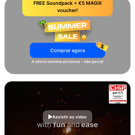
FREE Soundpack + €5 MAGIX
voucher!
Comprar agora
A oferta termina em breve - não perca!
Assistir ao vídeo