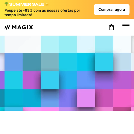
Comprar agora
Poupe até
-63%
com as nossas ofertas por
tempo limitado!