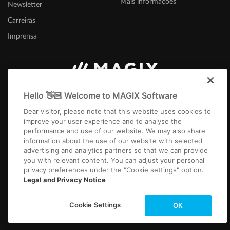
Mais informações
Newsletter
Carreiras
Imprensa
Portugal
Hello 👋🏻 Welcome to MAGIX Software
Dear visitor, please note that this website uses cookies to
improve your user experience and to analyse the
performance and use of our website. We may also share
information about the use of our website with selected
advertising and analytics partners so that we can provide
you with relevant content. You can adjust your personal
Ficha Técnica
Termos e Condições Gerais
Termos e condições do concurso
privacy preferences under the "Cookie settings" option.
Privacidade
Configurações de cookies
EULA
Pagamento / Envio
Legal and Privacy Notice
Desistir do contrato
Copyright © 2003-2026 MAGIX. Os nomes de produtos mencionados podem
Cookie Settings
OK
ser marcas comerciais registadas dos seus respetivos proprietários.