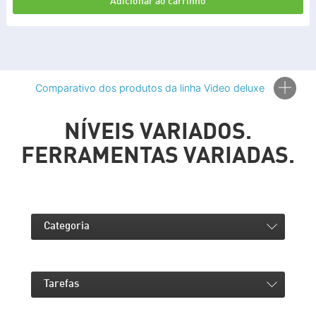
Adicionar ao carrinho
Comparativo dos produtos da linha Video deluxe
NÍVEIS VARIADOS.
FERRAMENTAS VARIADAS.
COMPARAÇÃO DE VERSÕES
36 % DE DESCONTO
35 % DE DESCONTO
Categoria
VIDEO DELUXE PLUS
VIDEO DELUXE PREMIUM
Tarefas
EDIÇÃO DE VÍDEOS