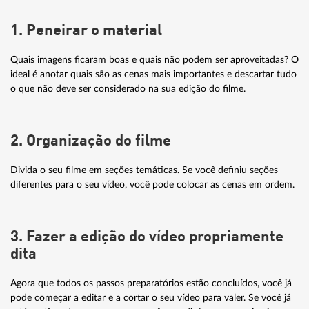
Ferramenta de arquivamento / restauração
1. Peneirar o material
Quais imagens ficaram boas e quais não podem ser aproveitadas? O
ideal é anotar quais são as cenas mais importantes e descartar tudo
o que não deve ser considerado na sua edição do filme.
IMPORTAR
Compatível com câmeras de vídeo MiniDV / HDV
2. Organização do filme
Compatível com câmeras de vídeo AVCHD
Divida o seu filme em seções temáticas. Se você definiu seções
Ferramenta para importação da nuvem
diferentes para o seu vídeo, você pode colocar as cenas em ordem.
Compatível com UHD e 8K
Compatível com HEVC (importação de 10 bits)
3. Fazer a edição do vídeo propriamente
dita
Compatível com XAVCS
Agora que todos os passos preparatórios estão concluídos, você já
Importação de imagens HEIF
pode começar a editar e a cortar o seu vídeo para valer. Se você já
Orientação automática de vídeos em formato de retrato