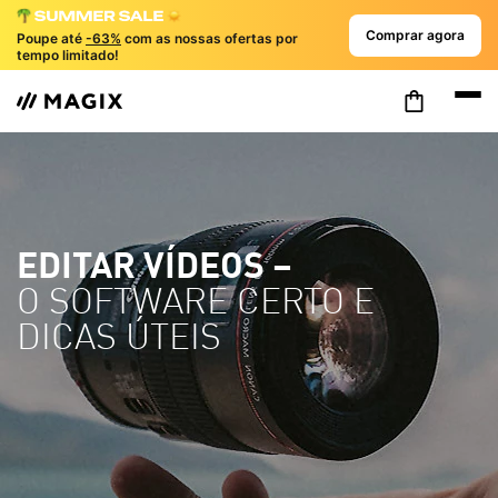
Comprar agora
Poupe até
-63%
com as nossas ofertas por
tempo limitado!
EDITAR VÍDEOS –
O SOFTWARE CERTO E
DICAS ÚTEIS