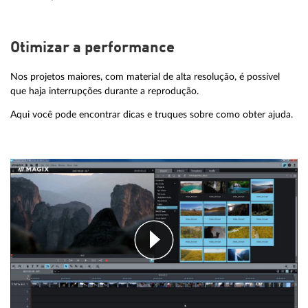
licença permanente.
* Para ampliar as cotas das funções de IA e do Hub/Cloud, visite
a
seguinte página
.
Otimizar a performance
Nos projetos maiores, com material de alta resolução, é possível
que haja interrupções durante a reprodução.
Aqui você pode encontrar dicas e truques sobre como obter ajuda.