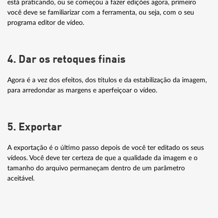
está praticando, ou se começou a fazer edições agora, primeiro
você deve se familiarizar com a ferramenta, ou seja, com o seu
Gravação em 360°, incluindo stitching
programa editor de vídeo.
Gravações 3D em estéreo
Captura de tela
4. Dar os retoques finais
Agora é a vez dos efeitos, dos títulos e da estabilização da imagem,
para arredondar as margens e aperfeiçoar o vídeo.
EXPORTAR
5. Exportar
Menu avançado para DVD e Blu-ray Disc
A exportação é o último passo depois de você ter editado os seus
vídeos. Você deve ter certeza de que a qualidade da imagem e o
Otimização para a tecnologia Hyper Encode da Intel®
tamanho do arquivo permaneçam dentro de um parâmetro
aceitável.
Gravação de DVDs, AVCHD e discos Blu-ray com menus animados
Versão para smartphones e tablets
Upload para o Vimeo