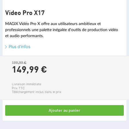
Rendu de l'aperçu
Video Pro X17
Montage vidéo basé sur le rythme
MAGIX Vidéo Pro X offre aux utilisateurs ambitieux et
Modèles de film et de montage
professionnels une palette inégalée d'outils de production vidéo
et audio performants.
Montage vidéo avec proxy
Plus d'infos
Repères de marqueur
Multi-GPU
199,99 €
149,
99
€
Livraison immédiate
Prix TTC
Téléchargement inclus dans le prix
MONTAGE VIDÉO
Ajouter au panier
Transfert du style IA
NOUVEAU
Colorisation IA
NOUVEAU