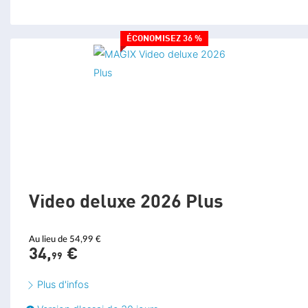
Store intégré et nouveau Mediapool
ÉCONOMISEZ 36 %
Transfert de fichiers sans fil
Outil d'archivage / restauration
IMPORTATION
Video deluxe 2026 Plus
Prise en charge des caméscopes MiniDV / HDV
Prise en charge des caméscopes AVCHD
Au lieu de 54,99 €
34,
€
Outil d'importation cloud
99
Compatibilité UHD et 8K
Plus d'infos
Compatibilité HEVC (importation 10 bits)