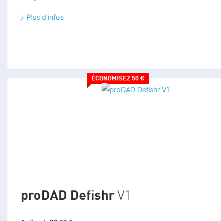
Plus d'infos
² Pour faciliter la comparaison, nous avons annualisé les quotas
mensuels des formules d'abonnement. Les quotas cités plus haut
sont cependant disponibles sur une base mensuelle (par exemple
Video deluxe Premium 365 : 6 heures par an, soit 0,5 heure par
mois). Nous nous réservons le droit de modifier ultérieurement les
quotas pour la licence perpétuelle.
ÉCONOMISEZ 50 €
* Pour augmenter les quotas des fonctionnalités IA et Hub/cloud,
veuillez consulter
la page suivante
.
proDAD Defishr
V1