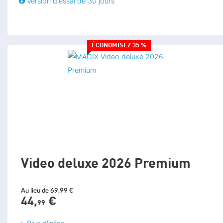
Version d'essai de 30 jours
Compatibilité XAVCS
Importation d'images HEIF
ÉCONOMISEZ 35 %
Alignement automatique des vidéos verticales
Enregistrements 360° avec assemblage inclus
Enregistrements Stereo3D
Capture d'écran
Video deluxe 2026 Premium
EXPORTATION
Au lieu de 69,99 €
44,
€
Conception de menu avancée pour les DVD et disques Blu-ray
99
Optimisation pour la technologie Intel® Hyper Encode