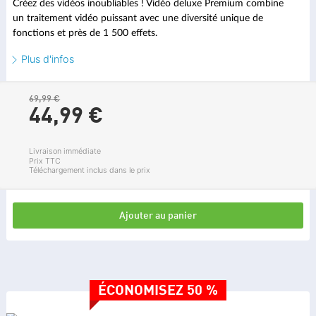
Créez des vidéos inoubliables ! Vidéo deluxe Premium combine
un traitement vidéo puissant avec une diversité unique de
fonctions et près de 1 500 effets.
Plus d'infos
69,99 €
44,
99
€
Livraison immédiate
Prix TTC
Téléchargement inclus dans le prix
Ajouter au panier
ÉCONOMISEZ 50 %