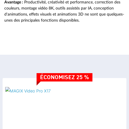
Avantage :
Productivité, créativité et performance, correction des
couleurs, montage vidéo 8K, outils assistés par IA, conception
d'animations, effets visuels et animations 3D ne sont que quelques-
unes des principales fonctions disponibles.
MONTAGE VIDÉO
INFUSION Engine 3
Pistes multimédia
Sélection flexible du nombre de pistes
Gestion flexible des pistes
ÉCONOMISEZ 25 %
Modification de la hauteur de piste
Choix des couleurs de piste et d'objet dans une palette de couleurs
Montage J-L
Suppression automatique des espaces vides
Édition multicam