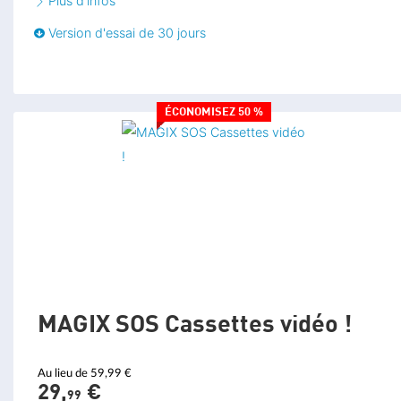
Plus d'infos
Gravure de DVD, AVCHD et disques Blu-ray avec des menus animés
Version d'essai de 30 jours
Exportation sur les smartphones et les tablettes
Chargement sur Vimeo
ÉCONOMISEZ 50 %
Chargement sur YouTube
Conversion par lots
Rendu intelligent AVCHD
Exportation de chapitres par lots
Exportation Stereo3D sur disque, sur YouTube ou sur le disque dur
Vidéos 360° sur YouTube ou sur le disque dur
MAGIX SOS Cassettes vidéo !
¹ Le quota est valable un an à compter de l'enregistrement de la
Au lieu de 59,99 €
licence permanente. Les quotas non utilisés expirent au bout d'un
29,
€
99
an.