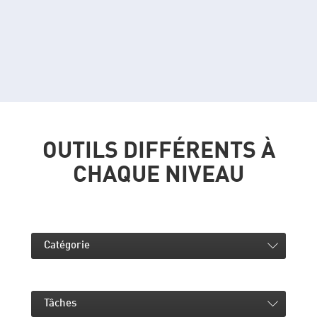
Boris FX BCC Chroma Key Studio
NOUVEAU
Point de rotation flexible pour des animations originales
Timeline ultra-rapide
Compatibilité 8K UltraHD
Interface compatible HiDPI
OUTILS DIFFÉRENTS À
Stabilisation d'image professionnelle
CHAQUE NIVEAU
Correction des couleurs en une étape
Traitement des couleurs 16 bits
Effets vidéo créatifs
Catégorie
Édition des keyframes
Fondus
Tâches
Animations d'intro / outro