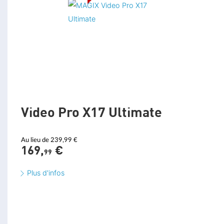
Fonction de pré-écoute audio dans l'axe temporel (scrubbing)
Suppression des bruits parasites
Music Editor 3.0 / Mastering Suite
Video Pro X17 Ultimate
FONCTIONS IA ET HUB
Au lieu de 239,99 €
Reconnaissance vocale IA
NOUVEAU
169,
€
99
1 heure par an
2 heures par an*
6 heures par an*
Plus d'infos
Synthèse vocale IA
NOUVEAU
1,2 million de caractères
20 000 caractères par an
30 000 caractères par an*
par an*