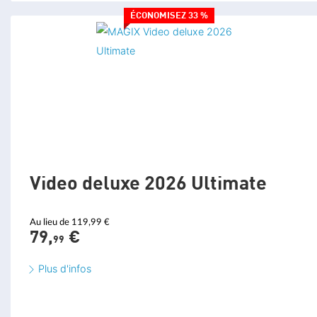
MAGIX Content
NOUVEAU
ÉCONOMISEZ 33 %
120 contenus par an
180 contenus par an*
240 contenus par an*
Mémoire cloud
NOUVEAU
1 Go
2 Go
5 Go
Media Share
NOUVEAU
AI Media Management
NOUVEAU
Video deluxe 2026 Ultimate
Au lieu de 119,99 €
79,
€
99
Plus d'infos
GÉNÉRAL
Compatibilité OpenFX