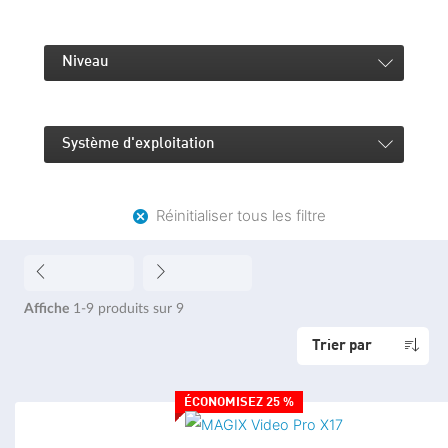
Modèles de titre
Modèles de titre dynamiques
Niveau
Color Picker dans l'éditeur de titres
Effets d'incrustation en chrominance
Système d'exploitation
Ralentis dynamiques
Réinitialiser tous les filtre
Suivi d'objet
Masques de calques
Effets de bordure
Affiche
1-9
produits sur
9
Correction secondaire des couleurs
Trier par
Styles de film
ÉCONOMISEZ 25 %
Égalisation du style automatique
Itinéraires animés de MAGIX Travel Maps optimisés