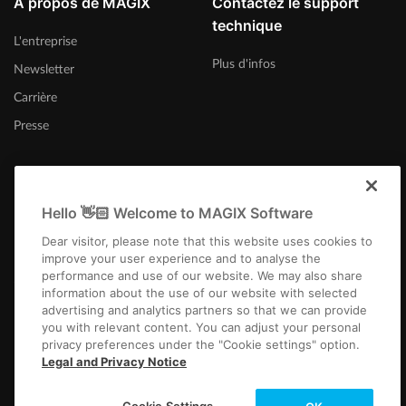
À propos de MAGIX
Contactez le support
technique
L'entreprise
Plus d'infos
Newsletter
Carrière
Presse
Hello 👋🏻 Welcome to MAGIX Software
France
Dear visitor, please note that this website uses cookies to
improve your user experience and to analyse the
performance and use of our website. We may also share
information about the use of our website with selected
advertising and analytics partners so that we can provide
you with relevant content. You can adjust your personal
privacy preferences under the "Cookie settings" option.
Infos légales
CGV
Conditions du jeu-concours
Protection des données
Legal and Privacy Notice
Paramètres de cookies
EULA
Paiement / Livraison
Rétracter un contrat
Copyright © 2003-2026 MAGIX. The mentioned product names may be